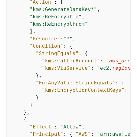
"Action"
: [

"kms:GenerateDataKey*"
,

"kms:ReEncryptTo"
,

"kms:ReEncryptFrom"
      ],

"Resource"
:
"*"
,

"Condition"
: 
{
"StringEquals"
: 
{
"kms:CallerAccount"
: 
"
aws_accou
"kms:ViaService"
: 
"ec2.
region
.a
        },

"ForAnyValue:StringEquals"
: 
{
"kms:EncryptionContextKeys"
: 
"a
        }

      }

    },

{
"Effect"
: 
"Allow"
,

"Principal"
: 
{
"AWS"
: 
"arn:aws:iam: