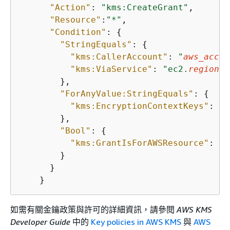
"Action"
: 
"kms:CreateGrant"
,

"Resource"
:
"*"
,

"Condition"
: 
{
"StringEquals"
: 
{
"kms:CallerAccount"
: 
"
aws_accou
"kms:ViaService"
: 
"ec2.
region
.a
        },

"ForAnyValue:StringEquals"
: 
{
"kms:EncryptionContextKeys"
: 
"a
        },

"Bool"
: 
{
"kms:GrantIsForAWSResource"
: 
tr
        }

      }

    }
如需有關金鑰政策與許可的詳細資訊，請參閱
AWS KMS
Developer Guide
中的
Key policies in AWS KMS
與
AWS