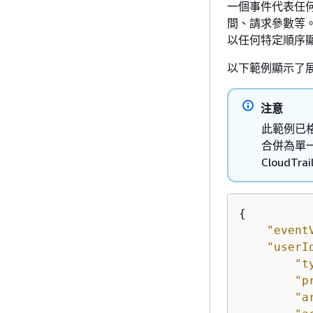
一個事件代表任何
間、請求參數等。C
以任何特定順序
以下範例顯示了
注意
此範例已格
合併為單一
Cloud
{
"event
"userI
"t
"p
"a