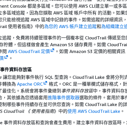
ement Console 都是多區域。您可以使用 AWS CLI建立單一或多
多區域追蹤，因為您擷取 AWS 區域 帳戶中所有 的活動。如果
您只能檢視追蹤 AWS 區域中記錄的事件。如需追蹤的詳細資訊
Trail 使用者指南》
中的
為您的 AWS 帳戶建立追蹤
和
為組織建立
追蹤，免費將持續管理事件的一個複本從 CloudTrail 傳遞至您
 儲存貯體，但這樣做會產生 Amazon S3 儲存費用。如需 CloudTra
參閱
AWS CloudTrail 定價
。如需 Amazon S3 定價的相關資
定價
。
ake 事件資料存放區
e
讓您能夠對事件執行 SQL 型查詢。CloudTrail Lake 會將分列式
件轉換為
Apache ORC
格式。ORC 是一種單欄式儲存格式，
了最佳化。系統會將事件彙總到
事件資料存放區
中，事件資料存
合，其依據為您透過套用
進階事件選取器
選取的條件。套用於事
哪些事件持續存在並可供您查詢。如需 CloudTrail Lake 的
S CloudTrail 《 使用者指南
》中的
使用 AWS CloudTrail Lake
。
il Lake 事件資料存放區和查詢會產生費用。建立事件資料存放區時