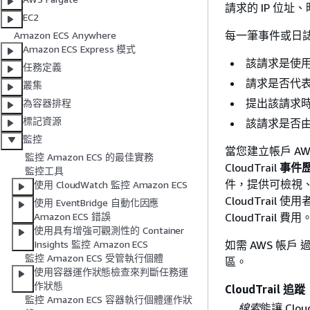
請求的 IP 位
EC2
每一筆事件或日
Amazon ECS Anywhere
Amazon ECS Express 模式
該請求是使
任務定義
請求是否代表 I
叢集
提出該請求
為容器排程
標記資源
該請求是否由
監控
當您建立帳戶 AW
監控 Amazon ECS 的最佳實務
CloudTrail
事件
監控工具
件，提供可檢視
使用 CloudWatch 監控 Amazon ECS
CloudTrail 
使用 EventBridge 自動化因應
CloudTrail 費用
Amazon ECS 錯誤
使用具有增強可觀測性的 Container
如需 AWS 帳戶
Insights 監控 Amazon ECS
監控 Amazon ECS 受管執行個體
區。
使用容器運作狀態檢查來判斷任務運
作狀態
CloudTrail 追蹤
監控 Amazon ECS 容器執行個體運作狀
線索
能讓 Clo