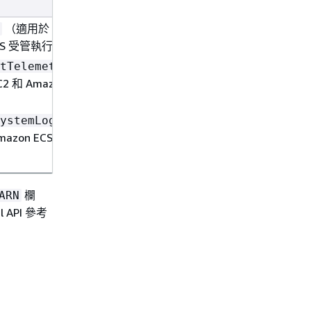
（適用於 EC2 和
ECS 受管執行個體）
tTelemetrySession
 和 Amazon ECS 受管
ystemLogEvents
azon ECS 受管執行個
欄
ARN
API 參考