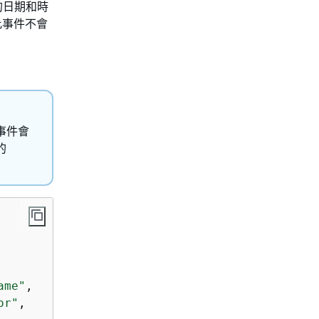
的日期和時
因此事件不會
和事件會
的
ame"
,

or"
,
