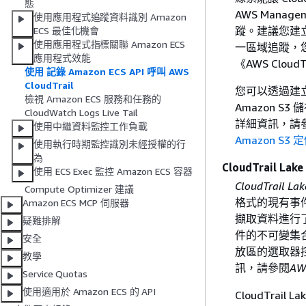
態
AWS Manag
使用應用程式追蹤資料識別 Amazon
蹤。建議您建立
ECS 最佳化機會
使用應用程式指標關聯 Amazon ECS
一區域追蹤，
應用程式效能
《AWS Cloud
使用 記錄 Amazon ECS API 呼叫 AWS
CloudTrail
您可以透過建立
檢視 Amazon ECS 服務和任務的
Amazon S3
CloudWatch Logs Live Tail
詳細資訊，請
使用中繼資料監控工作負載
Amazon S3 
使用執行時期監控識別未經授權的行
為
CloudTrail L
使用 ECS Exec 監控 Amazon ECS 容器
CloudTrail Lak
Compute Optimizer 建議
格式的現有事
Amazon ECS MCP 伺服器
擷取資料進行
疑難排解
件的不可變集
安全
放區的選取器控制
教學
訊，請參閱
AW
Service Quotas
使用適用於 Amazon ECS 的 API
CloudTra