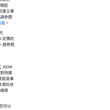
區域追
您建立單
，請參閱
追蹤
。
的
il 定價的
訊，請參閱
 JSON
針對快速
放區是事
件資料存
詳細資
，您可以