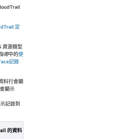
Trail
dTrail 定
ECS 資源類型
者指南
中的
使
rface記錄
資料行會顯
會顯示
示記錄到
ail 的資料 API