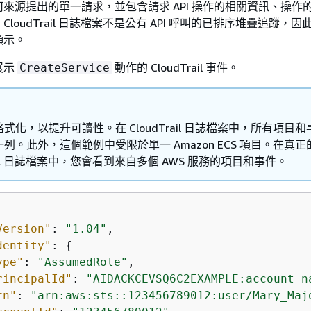
來源提出的單一請求，並包含請求 API 操作的相關資訊、操作
loudTrail 日誌檔案不是公有 API 呼叫的已排序堆疊追蹤，
顯示。
展示
動作的 CloudTrail 事件。
CreateService
式化，以提升可讀性。在 CloudTrail 日誌檔案中，所有項目
列。此外，這個範例中受限於單一 Amazon ECS 項目。在真正
Trail 日誌檔案中，您會看到來自多個 AWS 服務的項目和事件。
Version"
: 
"1.04"
,

dentity"
: 
{
ype"
: 
"AssumedRole"
,

rincipalId"
: 
"AIDACKCEVSQ6C2EXAMPLE:account_n
rn"
: 
"arn:aws:sts::123456789012:user/Mary_Maj