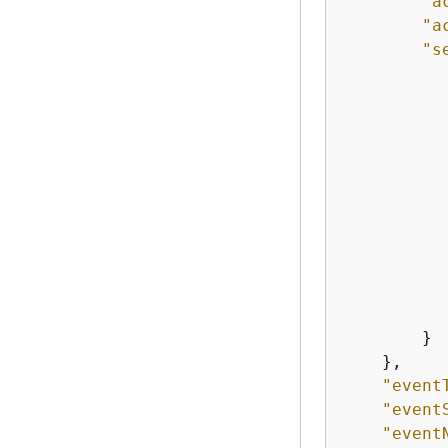
"a
"a
"s
           
           
        }

    },

"event
"event
"event