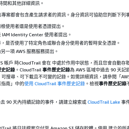
址、時間和其他詳細資訊。
誌專案都會包含產生請求者的資訊。身分資訊可協助您判斷下列
用根使用者還是使用者憑證提出。
AM Identity Center 使用者提出。
時，是否使用了特定角色或聯合身分使用者的暫時安全憑證。
另一項 AWS 服務服務提出。
S 帳戶 時CloudTrail 會在 中處於作用中狀態，而且您會自動存
歷史記錄
。CloudTrail
事件歷史記錄
為 AWS 區域中過去 90 天
、可搜尋、可下載且不可變的記錄。如需詳細資訊，請參閱「AW
使用者指南」
中的
使用 CloudTrail 事件歷史記錄
。檢視
事件歷史記錄
。
 過去 90 天內持續記錄的事件，請建立線索或
CloudTrail Lake
事
udTrail 將日誌檔案交付至 Amazon S3 儲存貯體。使用 建立的