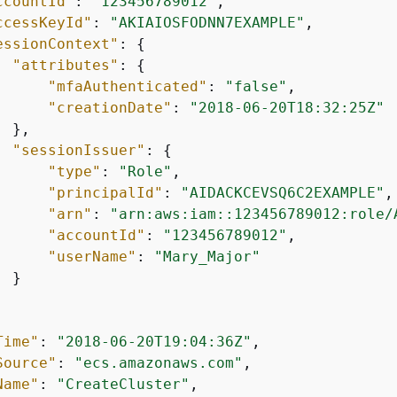
ccountId"
: 
"123456789012"
,

ccessKeyId"
: 
"AKIAIOSFODNN7EXAMPLE"
,

essionContext"
: 
{
"attributes"
: 
{
"mfaAuthenticated"
: 
"false"
,

"creationDate"
: 
"2018-06-20T18:32:25Z"
 },

"sessionIssuer"
: 
{
"type"
: 
"Role"
,

"principalId"
: 
"AIDACKCEVSQ6C2EXAMPLE"
,

"arn"
: 
"arn:aws:iam::123456789012:role/
"accountId"
: 
"123456789012"
,

"userName"
: 
"Mary_Major"
 }

Time"
: 
"2018-06-20T19:04:36Z"
,

Source"
: 
"ecs.amazonaws.com"
,

Name"
: 
"CreateCluster"
,
