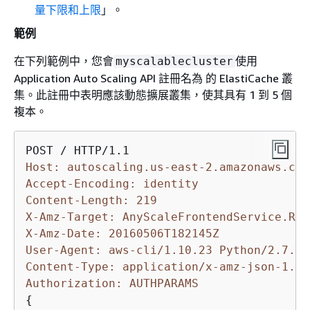
量下限和上限
」。
範例
在下列範例中，您會
使用
myscalablecluster
Application Auto Scaling API 註冊名為 的 ElastiCache 叢
集。此註冊中表明應該動態擴展叢集，使其具有 1 到 5 個
複本。
Host: autoscaling.us-east-2.amazonaws.com
Accept-Encoding: identity
Content-Length: 219
X-Amz-Target: AnyScaleFrontendService.Reg
X-Amz-Date: 20160506T182145Z
User-Agent: aws-cli/1.10.23 Python/2.7.11
Content-Type: application/x-amz-json-1.1
Authorization: AUTHPARAMS
{