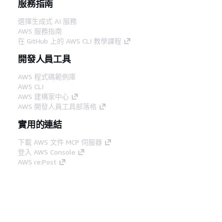
服務指南
選擇生成式 AI 服務
AWS 服務指南
在 GitHub 上的 AWS CLI 教學課程
開發人員工具
AWS 程式碼範例庫
AWS CLI
AWS 建構家中心
AWS 開發人員工具部落格
實用的連結
下載 AWS 文件 MCP 伺服器
登入 AWS Console
AWS re:Post
隱私權
網站條款
Cookie 偏好設定
©
2026, Amazon Web Services, Inc.或其附屬公司。保留
中文 (繁體)
所有權利。