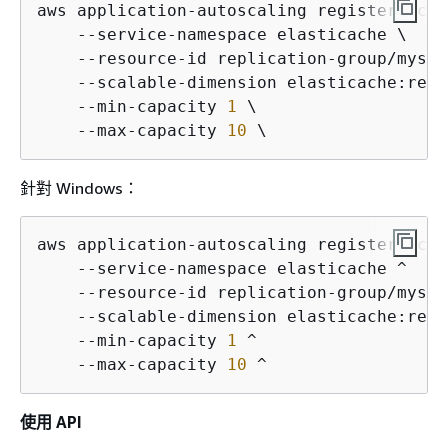
aws application-autoscaling register-scal
    --service-namespace elasticache \

    --resource-id replication-group/mysca
    --scalable-dimension elasticache:repl
    --min-capacity 
1
 \

    --max-capacity 
10
 \
針對 Windows：
aws application-autoscaling register-scal
    --service-namespace elasticache ^

    --resource-id replication-group/mysca
    --scalable-dimension elasticache:repl
    --min-capacity 
1
 ^

    --max-capacity 
10
 ^
使用 API