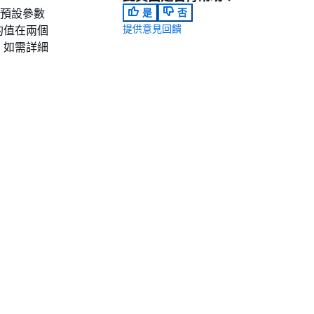
本的預設參數
是
否
提供意見回饋
的值在兩個
。如需詳細