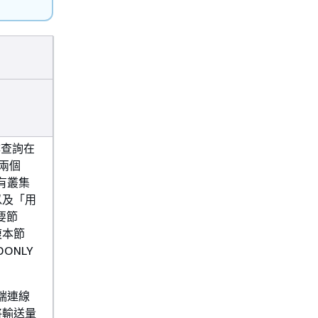
搜尋查詢在
受兩個
有叢集
以及「用
要節
複本節
ONLY
端連線
將輸送量