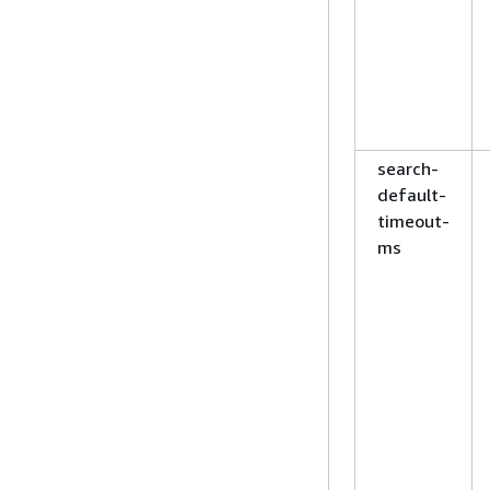
search-
default-
timeout-
ms