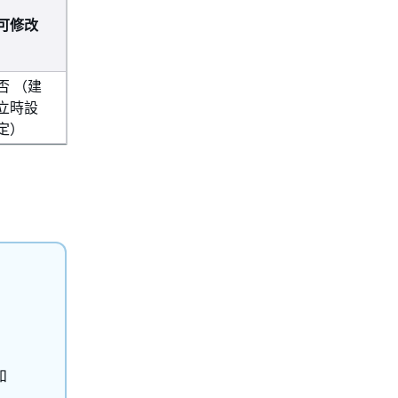
可修改
否 （建
立時設
定）
和