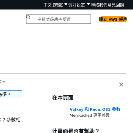
中文 (繁體)
偏好設定
聯絡我們
意見回饋
建立 AWS 帳戶
準。
為準。
在本頁面
Valkey 和 Redis OSS 參數
Memcached 專用參數
SS 7 參數相
此頁面是否有幫助？