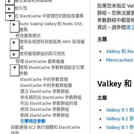
最佳實務和快取策略
如果您未指定 Va
耐久性
群組。您無法變
在 ElastiCache 中管理您的節點型叢集
參數群組中都是
Auto Scaling Valkey 和 Redis OSS
資訊，請參閱
建立
叢集
修改叢集模式
主題
使用全域資料存放區跨 AWS 區域複
寫
Valkey 和 R
使用複寫群組的高可用性
Memcache
管理 ElastiCache 叢集維護
使用 ElastiCache 參數群組設定引擎
參數
ElastiCache 中的參數管理
Valkey 和
ElastiCache 中的參數群組層
建立 ElastiCache 參數群組
依名稱列出 ElastiCache 參數群組
主題
列出 ElastiCache 參數群組的值
修改 ElastiCache 參數群組
Valkey 9.1
刪除 ElastiCache 參數群組
Valkey 8.
引擎特定參數
Valkey 8.
自動連接 EC2 執行個體和 ElastiCache
快取