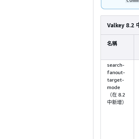
comm
Valkey 8
名稱
search-
fanout-
target-
mode
（在 8.2
中新增）