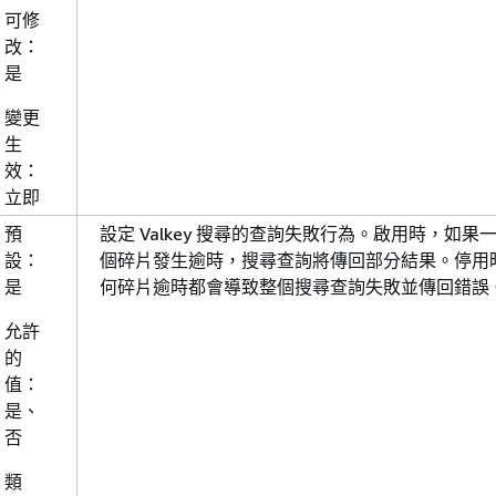
可修
改：
是
變更
生
效：
立即
預
設定 Valkey 搜尋的查詢失敗行為。啟用時，如果
設：
個碎片發生逾時，搜尋查詢將傳回部分結果。停用
是
何碎片逾時都會導致整個搜尋查詢失敗並傳回錯誤
允許
的
值：
是、
否
類