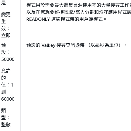
是
模式用於需要最大叢集資源使用率的大量搜尋工作
以及在您想要維持讀取/寫入分離和遵守應用程式
變更
READONLY 連線模式時的用戶端模式。
生
效：
立即
預
預設的 Valkey 搜尋查詢逾時 （以毫秒為單位）。
設：
50000
允許
的
值：1
到
60000
類
型：
整數