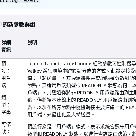
andlog reset.
.2 中的新參數群組
詳細
說明
資訊
預
search-fanout-target-mode 組態參數可控制
設：
Valkey 叢集環境中跨節點分佈的方式。此設定接
用戶
值：「輸送量」，其透過將搜尋查詢隨機分散到所
端
節點，無論用戶端類型或 READONLY 狀態為何，
戶端」，其透過僅將非 REDONLY 用戶端路由到主
類
點、僅將複本連線上的 READONLY 用戶端路由到
型：
點，以及在所有節點中隨機轉接主要連線上的 READ
字串
用戶端，來最佳化最大輸送量。
可修
預設行為是「用戶端」模式，表示系統會遵守用戶
改：
類型和 READONLY 狀態，以進行查詢路由決策。