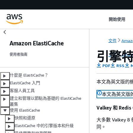
開始使用
文件
Amazo
Amazon ElastiCache
引擎
文件
Amazo
使用者指南
PDF
RSS
M
什麼是 ElastiCache？
本文為英文版的
ElastiCache 入門
客服人員工具
本文為英文版
建立和管理以節點為基礎的 ElastiCache
叢集
Valkey 和 Redis
使用 ElastiCache
快照和還原
大多數 Valkey 8
ElastiCache 中的引擎版本和升級
同。