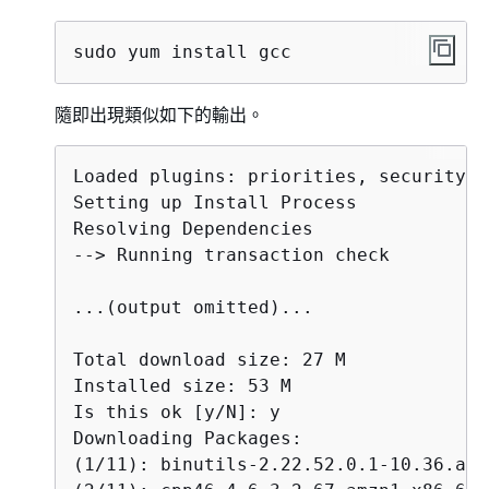
sudo yum install gcc
隨即出現類似如下的輸出。
Loaded plugins: priorities, security, 
Setting up Install Process

Resolving Dependencies

--> Running transaction check

...(output omitted)...

Total download size: 27 M

Installed size: 53 M

Is this ok [y/N]: y

Downloading Packages:

(1/11): binutils-2.22.52.0.1-10.36.amz