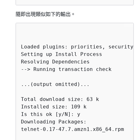
隨即出現類似如下的輸出。
Loaded plugins: priorities, security, 
Setting up Install Process

Resolving Dependencies

--> Running transaction check

...(output omitted)...

Total download size: 63 k

Installed size: 109 k

Is this ok [y/N]: y

Downloading Packages:

telnet-0.17-47.7.amzn1.x86_64.rpm     