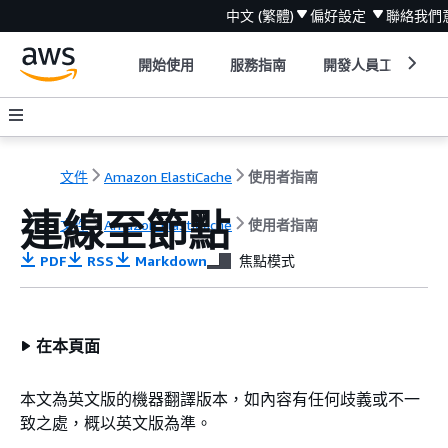
中文 (繁體)
偏好設定
聯絡我們
開始使用
服務指南
開發人員工具
文件
Amazon ElastiCache
使用者指南
連線至節點
文件
Amazon ElastiCache
使用者指南
PDF
RSS
Markdown
焦點模式
在本頁面
本文為英文版的機器翻譯版本，如內容有任何歧義或不一
致之處，概以英文版為準。