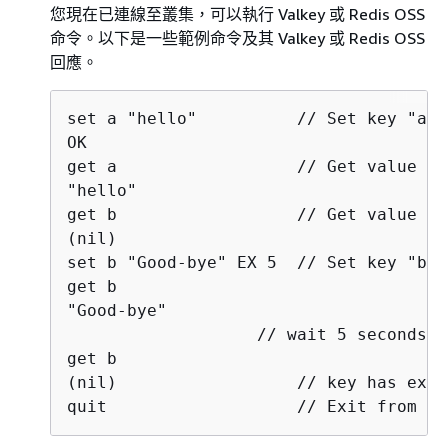
您現在已連線至叢集，可以執行 Valkey 或 Redis OSS
命令。以下是一些範例命令及其 Valkey 或 Redis OSS
回應。
set a "hello"          // Set key "a" 
OK

get a                  // Get value fo
"hello"

get b                  // Get value fo
(nil)				

set b "Good-bye" EX 5  // Set key "b" 
get b

"Good-bye"

                   // wait 5 seconds

get b

(nil)                  // key has expi
quit                   // Exit from va