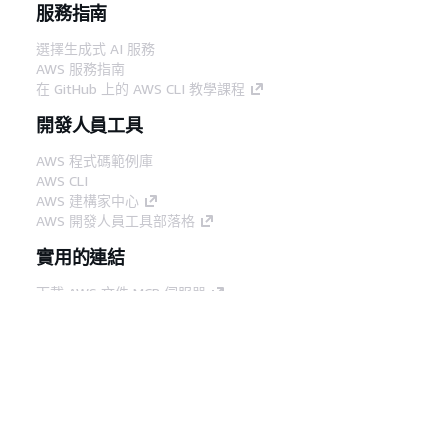
服務指南
選擇生成式 AI 服務
AWS 服務指南
在 GitHub 上的 AWS CLI 教學課程
開發人員工具
AWS 程式碼範例庫
AWS CLI
AWS 建構家中心
AWS 開發人員工具部落格
實用的連結
下載 AWS 文件 MCP 伺服器
登入 AWS Console
AWS re:Post
隱私權
網站條款
Cookie 偏好設定
©
2026, Amazon Web Services, Inc.或其附屬公司。保留
中文 (繁體)
所有權利。