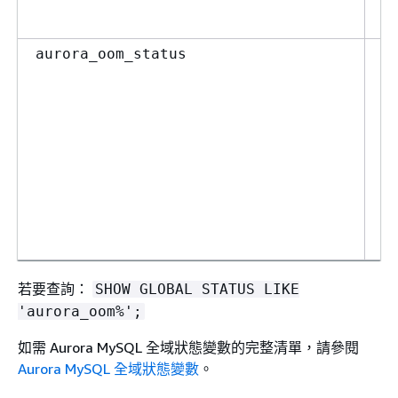
A
I
資
aurora_oom_status
記
態
良
憶
中
力
體
用
版
若要查詢：
SHOW GLOBAL STATUS LIKE
'aurora_oom%';
如需 Aurora MySQL 全域狀態變數的完整清單，請參閱
Aurora MySQL 全域狀態變數
。