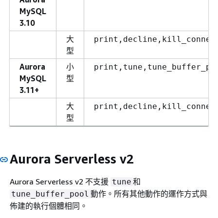
MySQL
3.10
大
print,decline,kill_connec
型
Aurora
小
print,tune,tune_buffer_po
MySQL
型
3.11+
大
print,decline,kill_connec
型
Aurora Serverless v2
Aurora Serverless v2 不支援
和
tune
動作。所有其他動作的運作方式與
tune_buffer_pool
佈建的執行個體相同。