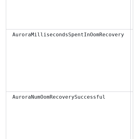
AuroraMillisecondsSpentInOomRecovery
AuroraNumOomRecoverySuccessful