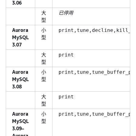
3.06
大
已停用
型
Aurora
小
print,tune,decline,kill_c
MySQL
型
3.07
大
print
型
Aurora
小
print,tune,tune_buffer_po
MySQL
型
3.08
大
print
型
Aurora
小
print,tune,tune_buffer_po
MySQL
型
3.09–
Aurora