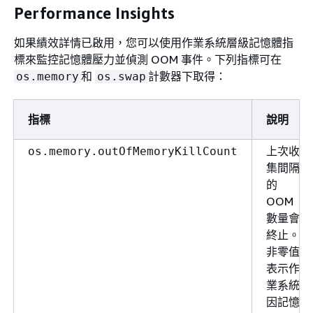
Performance Insights
如果績效詳情已啟用，您可以使用作業系統層級記憶體指
標來監控記憶體壓力並偵測 OOM 事件。下列指標可在
和
計數器下取得：
os.memory
os.swap
指標
說明
上次收
os.memory.outOfMemoryKillCount
集間隔
的
OOM
數量會
終止。
非零值
表示作
業系統
因記憶