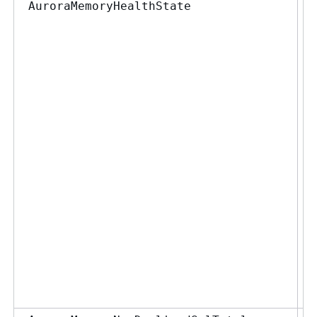
AuroraMemoryHealthState