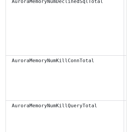
AuroraMemoryNumDeclinedSqlTotal
AuroraMemoryNumKillConnTotal
AuroraMemoryNumKillQueryTotal