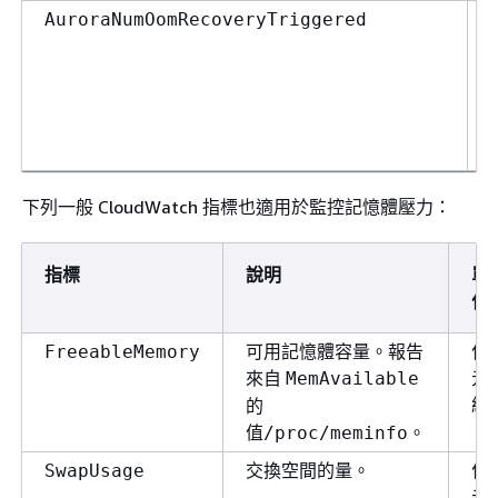
AuroraNumOomRecoveryTriggered
下列一般 CloudWatch 指標也適用於監控記憶體壓力：
指標
說明
單
位
可用記憶體容量。報告
位
FreeableMemory
來自
元
MemAvailable
組
的
值
。
/proc/meminfo
交換空間的量。
位
SwapUsage
元