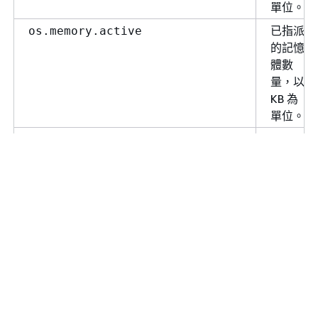
單位。
已指派
os.memory.active
的記憶
體數
量，以
KB 為
單位。
用於快
os.memory.cached
取檔案
系統
I/O 的
記憶體
量，以
KB 為
單位。
已修改
os.memory.dirty
但尚未
寫入儲