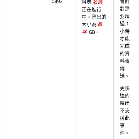
0492
會針
料表
名稱
對需
正在進行
要超
中，匯出的
過 1
大小為
數
小時
GB。
字
才能
完成
的資
則通知
RDS-
由於以下原因，正在將資
料表
EVENT-
庫叢集從
擴展至
units
傳
0141
：
。
units
reason
送。
更快
速的
則通知
RDS-
資料庫叢集已從
units
匯出
EVENT-
展至
。
units
不支
0142
援此
事
件。
則通知
RDS-
資料庫叢集正在暫停。