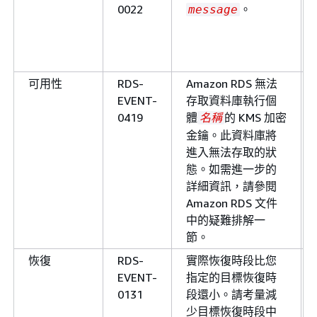
0022
。
則通知
RDS-
資料庫叢集已停止。
message
EVENT-
0150
notification
RDS-
資料庫叢集已啟動。
可用性
RDS-
Amazon RDS 無法
EVENT-
EVENT-
存取資料庫執行個
0151
0419
體
的 KMS 加密
名稱
notification
RDS-
資料庫叢集停止失敗。
金鑰。此資料庫將
EVENT-
進入無法存取的狀
0152
態。如需進一步的
notification
RDS-
資料庫叢集正在啟動，因
詳細資訊，請參閱
EVENT-
它超過允許停止的時間上
Amazon RDS 文件
0153
限。
中的疑難排解一
節。
notification
RDS-
叢集已從
重新命名
name
EVENT-
。
name
恢復
RDS-
實際恢復時段比您
0172
EVENT-
指定的目標恢復時
0131
段還小。請考量減
notification
RDS-
匯出任務失敗。
少目標恢復時段中
EVENT-