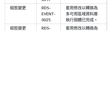
notification
RDS-
資料庫叢集
的磁碟區
名稱
組態變更
RDS-
套用修改以轉換為
EVENT-
代已開始。
EVENT-
多可用區域資料庫
0512
0025
執行個體已完成。
notification
RDS-
資料庫叢集
的磁碟區
名稱
組態變更
RDS-
套用修改以轉換為
EVENT-
代已完成。
EVENT-
標準 (單一可用區域)
0513
0029
資料庫執行個體已
完成。
維護，無伺
RDS-
資料庫叢集無伺服器平台
服器
EVENT-
新開始。
組態變更
RDS-
有
個使用
number
0521
EVENT-
者符合主要使用者
0033
名稱；僅重設未繫
維護，無伺
RDS-
資料庫叢集無伺服器平台
結至特定主機的使
服器
EVENT-
新已完成。資料庫叢集已
用者。
0522
線。
組態變更
RDS-
無法重設您的密
EVENT-
碼。錯誤資訊：
0067
。
message
組態變更
RDS-
監控間隔已變更為