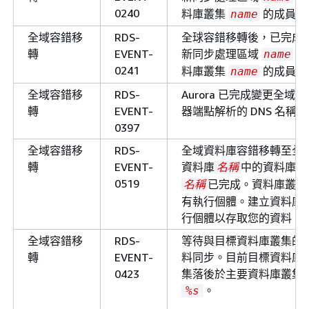
0240
料庫叢集
的成員。
name
全域容錯移
RDS-
全球容錯移轉後，已完成
轉
EVENT-
新同步處理區域
中
name
0241
料庫叢集
的成員。
name
全域容錯移
RDS-
Aurora 已完成變更全域寫
轉
EVENT-
器端點解析的 DNS 名稱。
0397
全域容錯移
RDS-
全域資料庫容錯移轉至全
轉
EVENT-
資料庫
中的資料庫叢
名稱
0519
已完成。資料庫叢集
名稱
有執行個體。建立資料庫
行個體以存取您的資料。
全域容錯移
RDS-
等待與目標資料庫叢集的
轉
EVENT-
料同步。目前目標資料庫
0423
集落後於主要資料庫叢集
。
%s