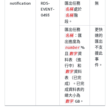
notification
RDS-
匯出任務
無
EVENT-
EVENT-
處於
名稱
0144
0493
階
名稱
段。
匯出任務
更快
：匯
速的
notification
RDS-
資料庫叢集已暫停。
名稱
匯出
EVENT-
出進度為
不支
0145
%
number
援此
且
資
數字
事
料表 （進
notification
RDS-
已取消暫停資料庫叢集。
件。
行中） 和
EVENT-
資料
數字
0146
表 （已完
成）。已完
成資料表的
notification
RDS-
正在恢復資料庫叢集。
總大小為
EVENT-
GB。
數字
0147