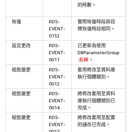
的時數。
0234
notification
RDS-
已取消匯出任務。
恢復
RDS-
實際恢復時段與目
EVENT-
EVENT-
標恢復時段相同。
0235
0132
notification
RDS-
已完成匯出任務。
設定更改
RDS-
已更新為使用
EVENT-
EVENT-
DBParameterGroup
0236
0011
。
名稱
notification
RDS-
資料庫叢集
中的資料
名稱
組態變更
RDS-
套用修改至資料庫
EVENT-
執行個體已分割：
EVENT-
執行個體類別。
0386
list_of_partitions
0012
資料庫叢集已上線。
組態變更
RDS-
將修改套用至資料
EVENT-
庫執行個體類別已
notification
RDS-
由於交易閒置或長時間執
0014
完成。
EVENT-
行，RDS 無法將資料庫叢
0426
設定為複寫來源。等
名稱
組態變更
RDS-
將修改套用至配置
交易完成或取消它們，然
EVENT-
的儲存已完成。
再試一次。
0017