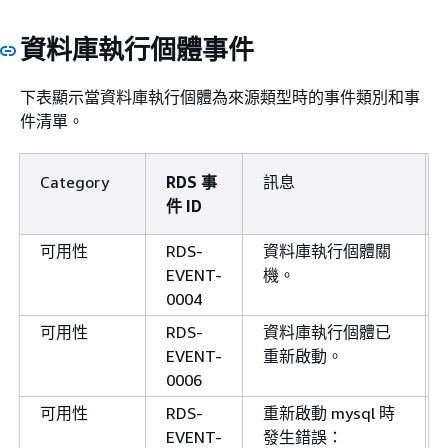
資料庫執行個體事件
notification
RDS-
已恢復資料庫叢集。
下表顯示當資料庫執行個體為來源類型時的事件類別和事
EVENT-
件清單。
0148
Category
RDS 事
訊息
件 ID
notification
RDS-
資料庫叢集已從
units
可用性
RDS-
資料庫執行個體關
EVENT-
展至
，但由於以
units
EVENT-
機。
0149
原因，擴展並不順輰：
0004
。
reason
可用性
RDS-
資料庫執行個體已
EVENT-
重新啟動。
0006
可用性
RDS-
重新啟動 mysql 時
EVENT-
發生錯誤：