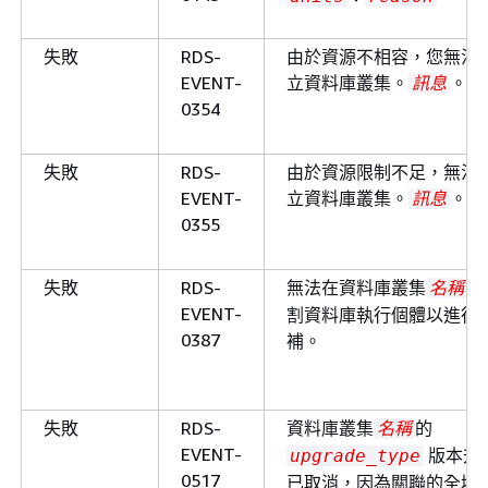
失敗
RDS-
由於資源不相容，您無法
EVENT-
立資料庫叢集。
。
訊息
0354
失敗
RDS-
由於資源限制不足，無法
EVENT-
立資料庫叢集。
。
訊息
0355
失敗
RDS-
無法在資料庫叢集
中
名稱
EVENT-
割資料庫執行個體以進行
0387
補。
失敗
RDS-
資料庫叢集
的
名稱
EVENT-
版本升
upgrade_type
0517
已取消，因為關聯的全域