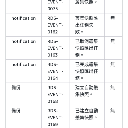
EVENT-
叢集快照。
EVENT-
已從
previous_versi
0075
0518
變更為
notification
RDS-
叢集快照匯
無
，
current_version
EVENT-
出任務失
在容錯移轉後與新的主要
0162
敗。
集
保持一致。
名稱
notification
RDS-
已取消叢集
無
EVENT-
快照匯出任
維護
RDS-
資料庫叢集
正在執行
名稱
0163
務。
EVENT-
本
，此版本高於全域
版本
0424
集的目標升級版本
。
notification
RDS-
已完成叢集
無
版本
EVENT-
快照匯出任
們不建議在高於全域叢集
0164
務。
版本上使用次要叢集，因
它可能會在容錯移轉或轉
備份
RDS-
建立自動叢
無
期間造成問題。請考慮升
EVENT-
集快照。
您的全域叢集以符合條件
0168
notification
RDS-
無法從
遷移至
name
備份
RDS-
已建立自動
無
EVENT-
。原因：
name
reason
EVENT-
叢集快照。
0076
0169