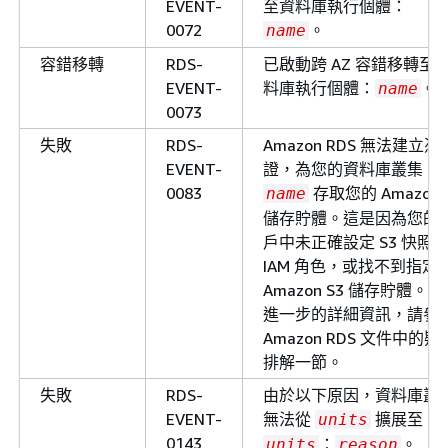
EVENT-
至資料庫執行個體：
0072
。
name
容錯移轉
RDS-
已啟動跨 AZ 容錯移轉至
EVENT-
料庫執行個體：
。
name
0073
失敗
RDS-
Amazon RDS 無法建立憑
EVENT-
證，為您的資料庫叢集
0083
存取您的 Amazon 
name
儲存貯體。這是因為您的
戶中未正確設定 S3 快照
IAM 角色，或找不到指定
Amazon S3 儲存貯體。
進一步的詳細資訊，請參
Amazon RDS 文件中的疑
排解一節。
失敗
RDS-
由於以下原因，資料庫叢
EVENT-
無法從
擴展至
units
0143
：
。
units
reason