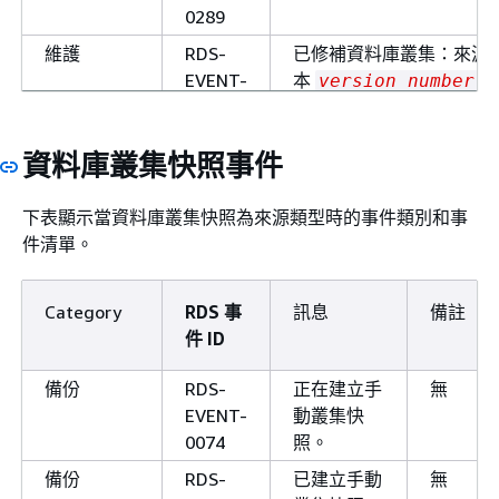
0289
維護
RDS-
已修補資料庫叢集：來源
EVENT-
本
=
version_number
0290
new_version_number
維護
RDS-
升級準備進行中：
資料庫叢集快照事件
EVENT-
cluster_name
0363
下表顯示當資料庫叢集快照為來源類型時的事件類別和事
維護
RDS-
在資料庫叢集
的分割
名稱
件清單。
EVENT-
/
中啟動資料庫
名稱
名稱
0388
行個體的離線修補程式：
Category
RDS 事
訊息
備註
。
partition_n
件 ID
維護
RDS-
我們無法升級您的資料庫
備份
RDS-
正在建立手
無
EVENT-
集作業系統。您可以等待
EVENT-
動叢集快
0389
一個維護時段，也可以手
0074
照。
升級資料庫叢集作業系統
備份
RDS-
已建立手動
無
維護
RDS-
資料庫叢集
的引擎版
名稱