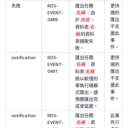
失敗
RDS-
匯出任務
更快
則通知
RDS-
無法將
.
轉換
name
name
EVENT-
：由
速的
名稱
EVENT-
InnoDB。原因：
reason
0489
匯出
於
，
訊息
0077
不支
資料表
名
援此
的資料
稱
事
表擷取失
件。
敗。
notification
RDS-
匯出任務
更快
EVENT-
：資
速的
名稱
0491
匯出
料表
名稱
則通知
RDS-
無法升級資料庫叢集
不支
將以較慢的
EVENT-
，因為執行個體
name
援此
單執行緒模
0085
的狀態為
。
name
name
事
式匯出。請
決問題或刪除執行個體，
件。
預期匯出完
後再試一次。
成會延遲。
notification
RDS-
匯出任務
此事
EVENT-
：資
件只
名稱