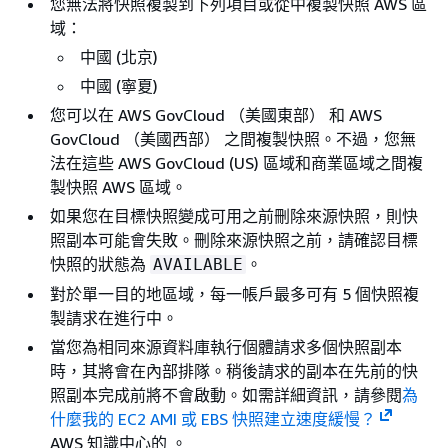
您無法將快照複製到下列項目或從中複製快照 AWS 區
域：
中國 (北京)
中國 (寧夏)
您可以在 AWS GovCloud （美國東部） 和 AWS
GovCloud （美國西部） 之間複製快照。不過，您無
法在這些 AWS GovCloud (US) 區域和商業區域之間複
製快照 AWS 區域。
如果您在目標快照變成可用之前刪除來源快照，則快
照副本可能會失敗。刪除來源快照之前，請確認目標
快照的狀態為
。
AVAILABLE
對於單一目的地區域，每一帳戶最多可有 5 個快照複
製請求在進行中。
當您為相同來源資料庫執行個體請求多個快照副本
時，其將會在內部排隊。稍後請求的副本在先前的快
照副本完成前將不會啟動。如需詳細資訊，請參閱
為
什麼我的 EC2 AMI 或 EBS 快照建立速度緩慢？
AWS 知識中心的 。