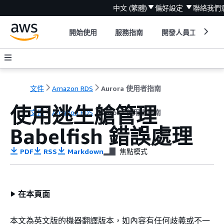
中文 (繁體)
偏好設定
聯絡我們
開始使用
服務指南
開發人員工具
文件
Amazon RDS
Aurora 使用者指南
使用逃生艙管理
文件
Amazon RDS
Aurora 使用者指南
Babelfish 錯誤處理
PDF
RSS
Markdown
焦點模式
在本頁面
本文為英文版的機器翻譯版本，如內容有任何歧義或不一