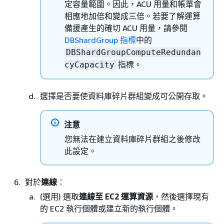
定容量範圍。因此，ACU 用量和帳單會
相應地加倍和變成三倍。若要了解運算
備援產生的確切 ACU 用量，請參閱
DBShardGroup 指標
中的
DBShardGroupComputeRedundan
指標。
cyCapacity
選擇是否要使資料庫碎片群組變成可公開存取。
注意
您無法在建立資料庫碎片群組之後修改
此設定。
對於
連線
：
(選用) 選取
連線至 EC2 運算資源
，然後選擇現有
的 EC2 執行個體或建立新的執行個體。