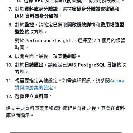
選擇
VPC 安全群組 (防火牆)
，或使用預設設定。
對於
資料庫身分驗證
，選擇
密碼身分驗證
或
密碼和
IAM 資料庫身分驗證
。
對於
監控
，請確定已選取
開啟績效詳情
和
啟用增強型
監控
核取方塊。
對於 Performance Insights，選擇至少 1 個月的保留
時間。
展開頁面上最後一項
其他組態
。
對於
日誌匯出
，請確定已選取
PostgreSQL 日誌
核取
方塊。
視需要指定其他設定。如需詳細資訊，請參閱
Aurora
資料庫叢集的設定
。
選擇
建立資料庫
。
建立主要資料庫叢集和資料庫碎片群組之後，其會在
資料
庫
頁面顯示。