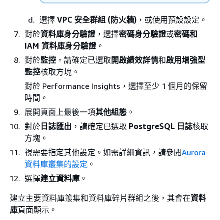
選擇
VPC 安全群組 (防火牆)
，或使用預設設定。
對於
資料庫身分驗證
，選擇
密碼身分驗證
或
密碼和
IAM 資料庫身分驗證
。
對於
監控
，請確定已選取
開啟績效詳情
和
啟用增強型
監控
核取方塊。
對於 Performance Insights，選擇至少 1 個月的保留
時間。
展開頁面上最後一項
其他組態
。
對於
日誌匯出
，請確定已選取
PostgreSQL 日誌
核取
方塊。
視需要指定其他設定。如需詳細資訊，請參閱
Aurora
資料庫叢集的設定
。
選擇
建立資料庫
。
建立主要資料庫叢集和資料庫碎片群組之後，其會在
資料
庫
頁面顯示。