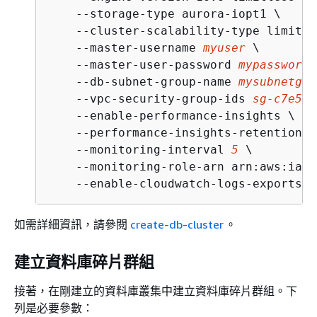
    --storage-type aurora-iopt1 \

    --cluster-scalability-type limitles
    --master-username 
myuser
 \

    --master-user-password 
mypassword
 
    --db-subnet-group-name 
mysubnetgro
    --vpc-security-group-ids 
sg-c7e5b0
    --enable-performance-insights \

    --performance-insights-retention-p
    --monitoring-interval 
5
 \

    --monitoring-role-arn arn:aws:iam:
    --enable-cloudwatch-logs-exports p
如需詳細資訊，請參閱
create-db-cluster
。
建立資料庫碎片群組
接著，在剛建立的資料庫叢集中建立資料庫碎片群組。下
列是必要參數：