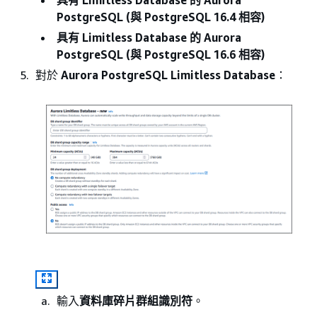
具有 Limitless Database 的 Aurora
PostgreSQL (與 PostgreSQL 16.4 相容)
具有 Limitless Database 的 Aurora
PostgreSQL (與 PostgreSQL 16.6 相容)
對於
Aurora PostgreSQL Limitless Database
：
輸入
資料庫碎片群組識別符
。