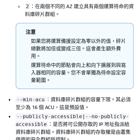
：在兩個不同的 AZ 建立具有兩個運算待命的資
2
料庫碎片群組。
注意
如果您將運算備援設定為零以外的值，碎片
總數將加倍或變成三倍。這會產生額外費
用。
運算待命中的節點會向上和向下擴展到與寫
入器相同的容量。您不會單獨為待命設定容
量範圍。
：資料庫碎片群組的容量下限。其必須
--min-acu
至少為 16 個 ACU，這是預設值。
--publicly-accessible|--no-publicly-
：是否將可公開存取的 IP 地址指派給
accessible
資料庫碎片群組。資料庫碎片群組的存取權是由叢集
使用的安全群組所控制。