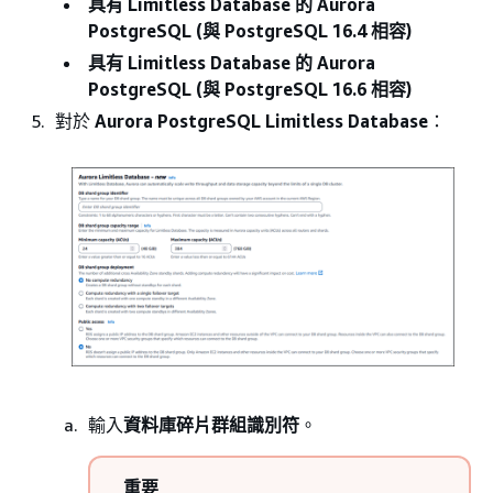
具有 Limitless Database 的 Aurora
PostgreSQL (與 PostgreSQL 16.4 相容)
具有 Limitless Database 的 Aurora
PostgreSQL (與 PostgreSQL 16.6 相容)
對於
Aurora PostgreSQL Limitless Database
：
輸入
資料庫碎片群組識別符
。
重要