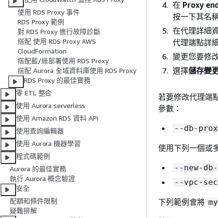
在
Proxy en
使用 RDS Proxy 事件
按一下其名
RDS Proxy 範例
在代理詳細
對 RDS Proxy 進行故障診斷
搭配 使用 RDS Proxy AWS
代理端點詳
CloudFormation
變更您要修
搭配藍/綠部署使用 RDS Proxy
選擇
儲存變
搭配 Aurora 全域資料庫使用 RDS Proxy
RDS Proxy 的最佳實務
零 ETL 整合
若要修改代理端點，
使用 Aurora serverless
參數：
使用 Amazon RDS 資料 API
--db-prox
使用查詢編輯器
使用 Aurora 機器學習
使用下列一個或
程式碼範例
--new-db-
Aurora 的最佳實務
執行 Aurora 概念驗證
--vpc-sec
安全
配額和條件限制
下列範例會將
my
疑難排解