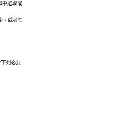
單中選取或
輯)。或者在
含下列必要