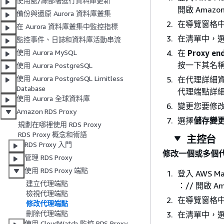
使用藍/綠部署進行資料庫更新
開啟 Amazo
備份與還原 Aurora 資料庫叢集
在導覽窗格
在 Aurora 資料庫叢集中監控指標
在清單中，
監控事件、日誌和資料庫活動串流
在
Proxy en
使用 Aurora MySQL
按一下其名
使用 Aurora PostgreSQL
使用 Aurora PostgreSQL Limitless
在代理詳細
Database
代理端點詳
使用 Aurora 全球資料庫
變更您要修
Amazon RDS Proxy
選擇
儲存變
規劃在哪裡使用 RDS Proxy
RDS Proxy 概念和術語
主控台
RDS Proxy 入門
修改一個或多個
管理 RDS Proxy
使用 RDS Proxy 端點
登入 AWS Ma
建立代理端點
：// 開啟 A
檢視代理端點
在導覽窗格
修改代理端點
刪除代理端點
在清單中，
使用 CloudWatch 監控 RDS Proxy