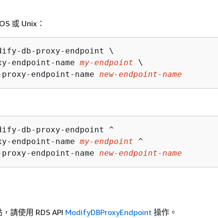
OS 或 Unix：
dify-db-proxy-endpoint \

xy-endpoint-name 
my-endpoint
 \

-proxy-endpoint-name 
new-endpoint-name
dify-db-proxy-endpoint ^

xy-endpoint-name 
my-endpoint
 ^

-proxy-endpoint-name 
new-endpoint-name
I
請使用 RDS API
ModifyDBProxyEndpoint
操作。