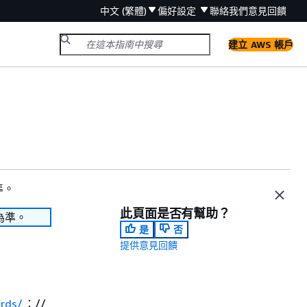
中文 (繁體)
偏好設定
聯絡我們
意見回饋
建立 AWS 帳戶
準。
此頁面是否有幫助？
為準。
是
否
提供意見回饋
/rds/
：//