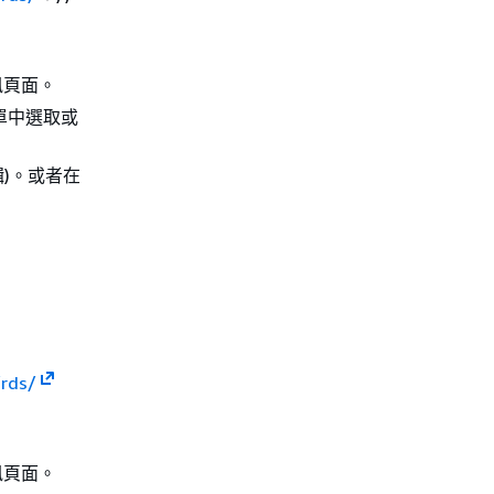
訊頁面。
單中選取或
輯)。或者在
/rds/
訊頁面。