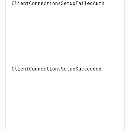
ClientConnectionsSetupFailedAuth
ClientConnectionsSetupSucceeded