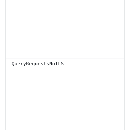
QueryRequestsNoTLS