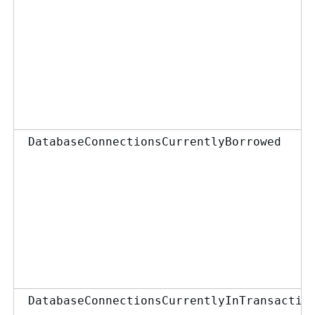
DatabaseConnectionsCurrentlyBorrowed
DatabaseConnectionsCurrentlyInTransactio