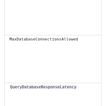
MaxDatabaseConnectionsAllowed
QueryDatabaseResponseLatency