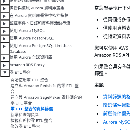
使用藍/綠部署進行資料庫更新
當您想要執行下
備份與還原 Aurora 資料庫叢集
在 Aurora 資料庫叢集中監控指標
從兩個或多
監控事件、日誌和資料庫活動串流
僅使用資料
使用 Aurora MySQL
從特定資料
使用 Aurora PostgreSQL
使用 Aurora PostgreSQL Limitless
您可以使用 AWS Man
Database
Amazon RDS
使用 Aurora 全球資料庫
Amazon RDS Proxy
如果整合具有佈
零 ETL 整合
篩選。
開始使用零 ETL 整合
主題
建立與 Amazon Redshift 的零 ETL 整
合
資料篩選的
建立與 Amazon SageMaker 資料湖倉的
零 ETL 整合
篩選條件邏
零 ETL 整合的資料篩選
篩選條件優
新增和查詢資料
檢視和監控零 ETL 整合
Aurora My
修改零 ETL 整合