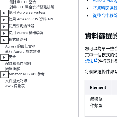
Aurora Pos
刪除零 ETL 整合
對零 ETL 整合進行疑難排解
將資料篩選
使用 Aurora serverless
從整合中移
使用 Amazon RDS 資料 API
使用查詢編輯器
使用 Aurora 機器學習
資料篩選
程式碼範例
Aurora 的最佳實務
您可以為單一整
執行 Aurora 概念驗證
其中一個模式的
安全
語法
進行資料
配額和條件限制
疑難排解
每個篩選條件都
Amazon RDS API 參考
文件歷史記錄
AWS 詞彙表
Element
篩選條
件類型