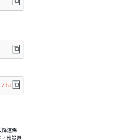
./table_\d+/
'
設篩選條
件，預設邏