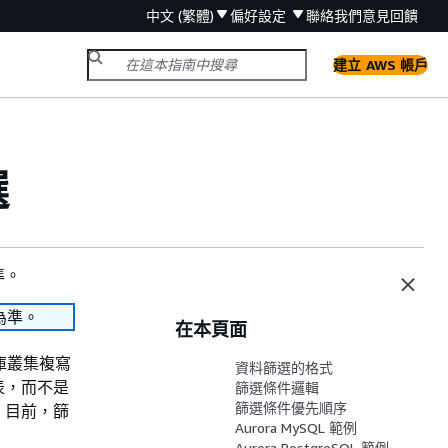
中文 (繁體)
偏好設定
聯絡我們
意見回饋
建立 AWS 帳戶
選
準。
為準。
在本頁面
料庫叢集
複寫
資料篩選的格式
表，而不是
篩選條件邏輯
篩選條件優先順序
。目前，篩
Aurora MySQL 範例
Aurora PostgreSQL 範例