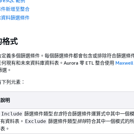
tgreSQL 範例
條件新增至整合
除資料篩選條件
的格式
合定義多個篩選條件。每個篩選條件都會包含或排除符合篩選條
任何現有和未來資料庫資料表。
Aurora
零 ETL 整合使用
Maxwe
篩選。
有下列元素：
說明
篩選條件類型
包含
符合篩選條件運算式中其中一個
Include
有資料表。
篩選條件類型
排除
符合其中一個模式的
Exclude
表。