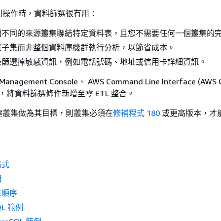
列操作時，資料篩選很有用：
個不同的來源
叢集
聯結特定資料表，且您不需要任何一個
叢集
的
表子集而非整個資料庫機群執行分析，以節省成本。
表篩選掉敏感資訊，例如電話號碼、地址或信用卡詳細資訊。
agement Console、 AWS Command Line Interface (AWS C
 API，將資料篩選條件新增至零 ETL 整合。
建叢集做為其目標，則叢集必須在
修補程式 180
或更高版本，才
格式
輯
先順序
SQL 範例