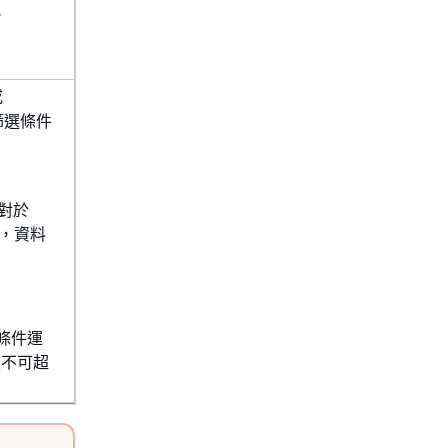
。
或
篩選條件
對於
，資料
條件運
度不可超