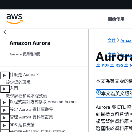
開始使用
文件
Amaz
Amazon Aurora
Auror
文件
Amaz
Aurora 使用者指南
PDF
RSS
M
什麼是 Aurora？
本文為英文版的
設定您的環境
入門
本文為英文版
教學課程和範本程式碼
以程式設計方式存取 Amazon Aurora
Aurora
零 ETL
設定 Aurora 資料庫叢集
到目標資料倉儲
管理 Aurora 資料庫叢集
複寫整個資料庫
RDS 延長支援
選僅限於資料庫