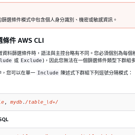
的篩選條件模式中包含個人身分識別、機密或敏感資訊。
件 AWS CLI
LI 新增資料篩選條件時，語法與主控台略有不同。您必須個別為每
或
)，因此您無法在一個篩選條件類型下群組
lude
Exclude
中，您可以在單一
陳述式下群組下列逗號分隔模式：
Include
le
, 
mydb
.
/table_\d+/
eSQL