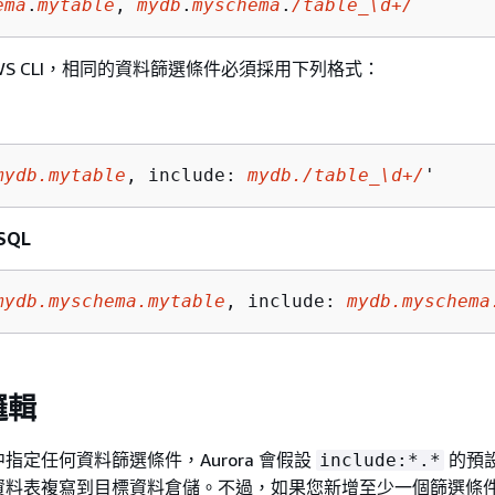
ema
.
mytable
, 
mydb
.
myschema
.
/table_\d+/
AWS CLI，相同的資料篩選條件必須採用下列格式：
mydb.mytable
, include: 
mydb./table_\d+/
'
eSQL
mydb.myschema.mytable
, include: 
mydb.myschema
邏輯
中指定任何資料篩選條件，
Aurora
會假設
的預
include:*.*
資料表複寫到目標資料倉儲。不過，如果您新增至少一個篩選條