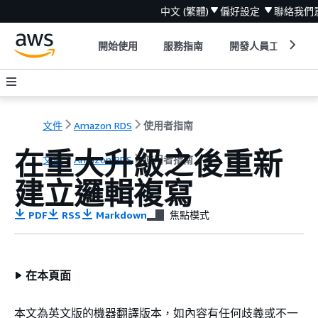
中文 (繁體)
偏好設定
聯絡我們
開始使用
服務指南
開發人員工具
文件
Amazon RDS
使用者指南
在重大升級之後重新
文件
Amazon RDS
使用者指南
建立邏輯複寫
PDF
RSS
Markdown
焦點模式
在本頁面
本文為英文版的機器翻譯版本，如內容有任何歧義或不一