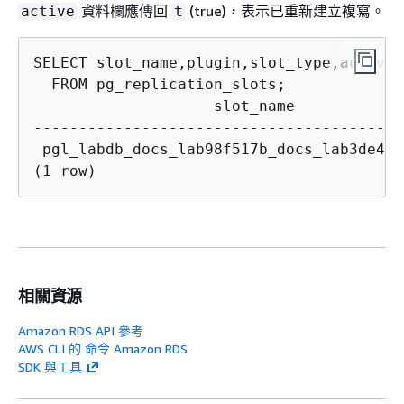
資料欄應傳回
(true)，表示已重新建立複寫。
active
t
SELECT slot_name,plugin,slot_type,active

                    slot_name            
-----------------------------------------
 pgl_labdb_docs_lab98f517b_docs_lab3de412
(1 row)
相關資源
Amazon RDS API 參考
AWS CLI 的 命令 Amazon RDS
SDK 與工具