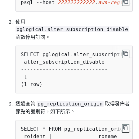
psql --host=
222222222222
.
aws-region
.rd
使用
pglogical.alter_subscription_disable
函數停用訂閱。
 alter_subscription_disable

----------------------------

 t

(1 row)
透過查詢
取得發佈者
pg_replication_origin
節點的識別符，如下所示。
 roident |               roname
