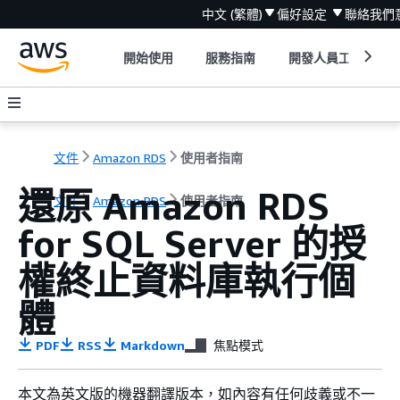
中文 (繁體)
偏好設定
聯絡我們
開始使用
服務指南
開發人員工具
文件
Amazon RDS
使用者指南
還原 Amazon RDS
文件
Amazon RDS
使用者指南
for SQL Server 的授
權終止資料庫執行個
體
PDF
RSS
Markdown
焦點模式
本文為英文版的機器翻譯版本，如內容有任何歧義或不一