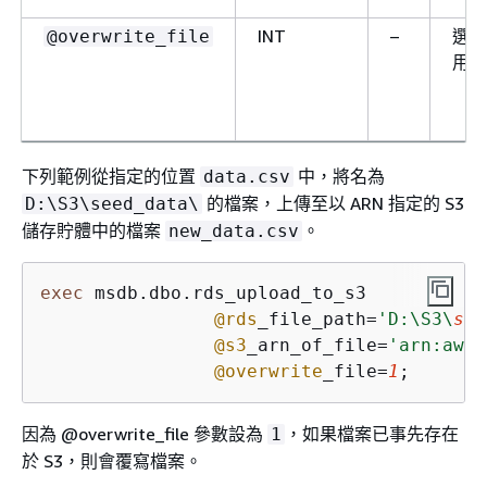
INT
–
選
@overwrite_file
用
下列範例從指定的位置
中，將名為
data.csv
的檔案，上傳至以 ARN 指定的 S3
D:\S3\seed_data\
儲存貯體中的檔案
。
new_data.csv
exec
 msdb.dbo.rds_upload_to_s3 

@rds
_file_path
=
'D:\S3\
see
@s3
_arn_of_file
=
'arn:aws:
@overwrite
_file
=
1
;
因為 @overwrite_file 參數設為
，如果檔案已事先存在
1
於 S3，則會覆寫檔案。