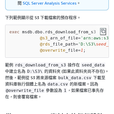
閱
SQL Server Analysis Services
。
下列範例顯示從 S3 下載檔案的預存程序。
exec
 msdb.dbo.rds_download_from_s3

@s3
_arn_of_file
=
'arn:aws:s3::
@rds
_file_path
=
'D:\S3\
seed_da
@overwrite
_file
=
1
; 
範例
操作在
rds_download_from_s3
seed_data
中建立名為
的資料夾 (如果此資料夾尚不存在)。
D:\S3\
然後，範例從 S3 將來源檔案
下載至
bulk_data.csv
資料庫執行個體上名為
的新檔案。因為
data.csv
參數設為
，如果檔案已事先存
@overwrite_file
1
在，則會覆寫檔案。