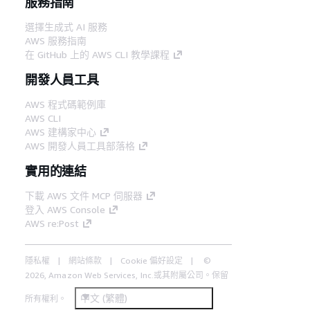
服務指南
選擇生成式 AI 服務
AWS 服務指南
在 GitHub 上的 AWS CLI 教學課程
開發人員工具
AWS 程式碼範例庫
AWS CLI
AWS 建構家中心
AWS 開發人員工具部落格
實用的連結
下載 AWS 文件 MCP 伺服器
登入 AWS Console
AWS re:Post
隱私權
網站條款
Cookie 偏好設定
©
2026, Amazon Web Services, Inc.或其附屬公司。保留
中文 (繁體)
所有權利。