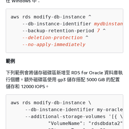
在 Windows 中：
aws rds modify-db-instance ^

    --db-instance-identifier 
mydbinstance
    --backup-retention-period 
7
 ^

--deletion-protection
 ^

--no-apply-immediately
範例
下列範例會將儲存磁碟區新增至 RDS for Oracle 資料庫執
行個體。額外磁碟區使用 gp3 儲存搭配 5000 GiB 的配置
儲存和 12000 IOPS。
aws rds modify-db-instance \

     --db-instance-identifier my-oracle-i
     --additional-storage-volumes '[
{
 \

             "VolumeName": "rdsdbdata2", \