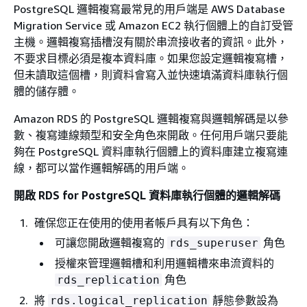
PostgreSQL 邏輯複寫最常見的用戶端是 AWS Database
Migration Service 或 Amazon EC2 執行個體上的自訂受管
主機。邏輯複寫插槽沒有關於串流接收者的資訊。此外，
不要求目標必須是複本資料庫。如果您設定邏輯複寫槽，
但未讀取這個槽，則資料會寫入並快速填滿資料庫執行個
體的儲存體。
Amazon RDS 的 PostgreSQL 邏輯複寫與邏輯解碼是以參
數、複寫連線類型和安全角色來開啟。任何用戶端只要能
夠在 PostgreSQL 資料庫執行個體上的資料庫建立複寫連
線，都可以當作邏輯解碼的用戶端。
開啟 RDS for PostgreSQL 資料庫執行個體的邏輯解碼
確保您正在使用的使用者帳戶具有以下角色：
可讓您開啟邏輯複寫的
角色
rds_superuser
授權來管理邏輯槽和利用邏輯槽來串流資料的
角色
rds_replication
將
靜態參數設為
rds.logical_replication