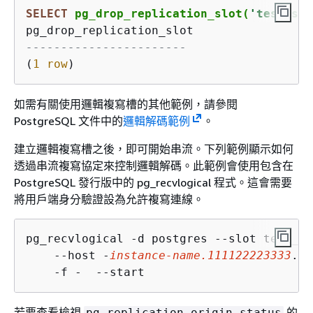
SELECT
 pg_drop_replication_slot(
'test_slo
-----------------------
(
1
row
)
如需有關使用邏輯複寫槽的其他範例，請參閱
PostgreSQL 文件中的
邏輯解碼範例
。
建立邏輯複寫槽之後，即可開始串流。下列範例顯示如何
透過串流複寫協定來控制邏輯解碼。此範例會使用包含在
PostgreSQL 發行版中的 pg_recvlogical 程式。這會需要
將用戶端身分驗證設為允許複寫連線。
pg_recvlogical -d postgres --slot test_sl
    --host -
instance-name.111122223333
.
aw
    -f -  --start
若要查看檢視
的
pg_replication_origin_status