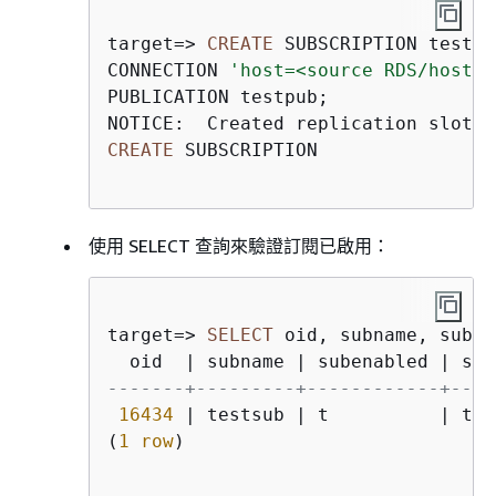
target
=
>
CREATE
 SUBSCRIPTION testsub
CONNECTION 
'host=<source RDS/host e
PUBLICATION testpub;

NOTICE:  Created replication slot "
CREATE
 SUBSCRIPTION

使用 SELECT 查詢來驗證訂閱已啟用：
target
=
>
SELECT
 oid, subname, suben
  oid  
|
 subname 
|
 subenabled 
|
 sub
-------+---------+------------+----
16434
|
 testsub 
|
 t          
|
 tes
(
1
row
)
