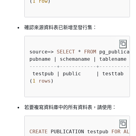
(
1
row
)

確認來源資料表已新增至發行集：
source
=
>
SELECT
*
FROM
 pg_publicati
pubname 
|
 schemaname 
|
---------+------------+-----------
 testpub 
|
 public     
|
 testtab

(
1
rows
)

若要複寫資料庫中的所有資料表，請使用：
CREATE
 PUBLICATION testpub 
FOR
ALL
 