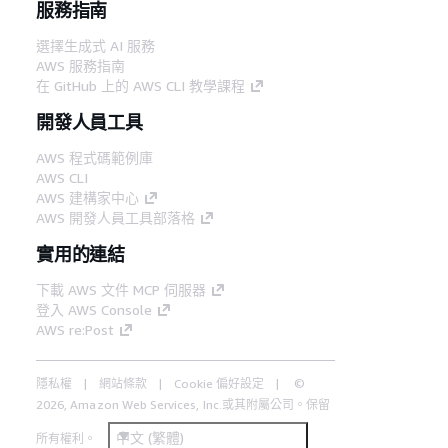
服務指南
選擇生成式 AI 服務
AWS 服務指南
在 GitHub 上的 AWS CLI 教學課程
開發人員工具
AWS 程式碼範例庫
AWS CLI
AWS 建構家中心
AWS 開發人員工具部落格
實用的連結
下載 AWS 文件 MCP 伺服器
登入 AWS Console
AWS re:Post
隱私權
網站條款
Cookie 偏好設定
©
2026, Amazon Web Services, Inc.或其附屬公司。保留
中文 (繁體)
所有權利。