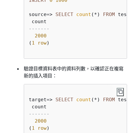
INSERT
0
1000
source
=
>
SELECT
count
(
*
) 
FROM
 testt
-------
2000
(
1
row
)

驗證目標資料表中的資料列數，以確認正在複寫
新的插入項目：
target
=
>
SELECT
count
(
*
) 
FROM
 testt
-------
2000
(
1
row
)
