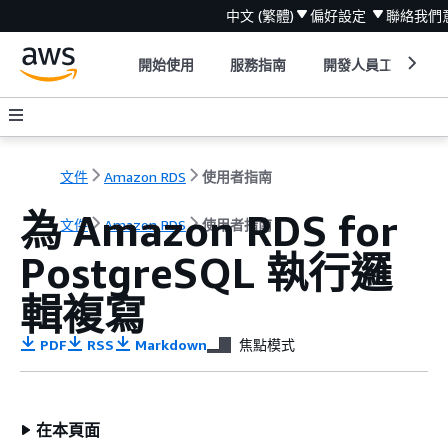
中文 (繁體)
偏好設定
聯絡我們
開始使用
服務指南
開發人員工具
文件
Amazon RDS
使用者指南
為 Amazon RDS for
文件
Amazon RDS
使用者指南
PostgreSQL 執行邏
輯複寫
PDF
RSS
Markdown
焦點模式
在本頁面