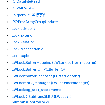
IO:DataFileRead
IO:WALWrite
IPC:parallel 等待事件
IPC:ProcArrayGroupUpdate
Lock:advisory
Lock:extend
Lock:Relation
Lock:transactionid
Lock:tuple
LWLock:BufferMapping (LWLock:buffer_mapping)
LWLock:BufferIO (IPC:BufferIO)
LWLock:buffer_content (BufferContent)
LWLock:lock_manager (LWLock:lockmanager)
LWLock:pg_stat_statements
LWLock：SubtransSLRU (LWLock：
SubtransControlLock)