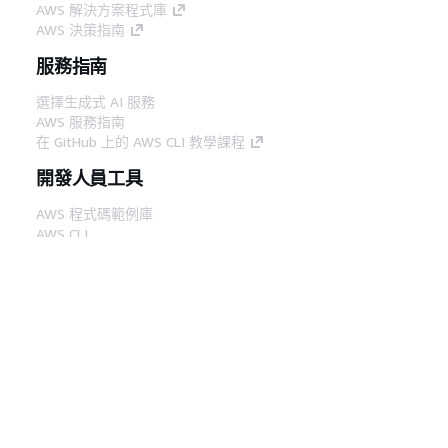
AWS 解決方案程式庫
AWS 決策指南
服務指南
選擇生成式 AI 服務
AWS 服務指南
在 GitHub 上的 AWS CLI 教學課程
開發人員工具
AWS 程式碼範例庫
AWS CLI
AWS 建構家中心
AWS 開發人員工具部落格
實用的連結
下載 AWS 文件 MCP 伺服器
登入 AWS Console
AWS re:Post
隱私權
網站條款
Cookie 偏好設定
©