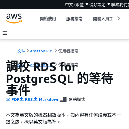
中文 (繁體)
偏好設定
聯絡我們
開始使用
服務指南
開發人員工具
文件
Amazon RDS
使用者指南
調校 RDS for
文件
Amazon RDS
使用者指南
PostgreSQL 的等待
事件
PDF
RSS
Markdown
焦點模式
本文為英文版的機器翻譯版本，如內容有任何歧義或不一
致之處，概以英文版為準。