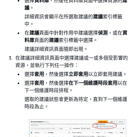
選擇
資料庫
，然後在資料庫頁面中選擇資源的
建
議
。
詳細資訊會顯示在所選取建議的
建議
索引標籤
中。
在
建議
頁面中針對作用中建議選擇
偵測
，或在
資
料庫
頁面的
建議
索引標籤中選擇。
建議詳細資訊頁面隨即出現。
在建議詳細資訊頁面中選擇建議或一或多個受影響的
資源，並執行下列任一操作：
選擇
套用
，然後選擇
立即套用
以立即套用建議。
選擇
套用
，然後選擇
在下一個維護時段套用
以在
下一個維護時段排程。
選取的建議狀態會更新為待定，直到下一個維護
時段為止。