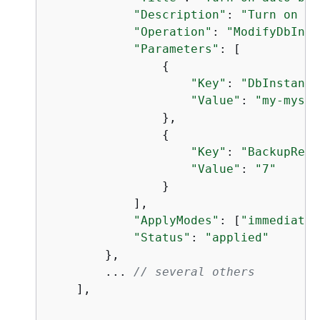
"Description"
: 
"Turn on au
"Operation"
: 
"ModifyDbInst
"Parameters"
: [

{
"Key"
: 
"DbInstance
"Value"
: 
"my-mysql
                },

{
"Key"
: 
"BackupRete
"Value"
: 
"7"
                }

            ],

"ApplyModes"
: [
"immediatel
"Status"
: 
"applied"
        },

        ... 
// several others
    ],
