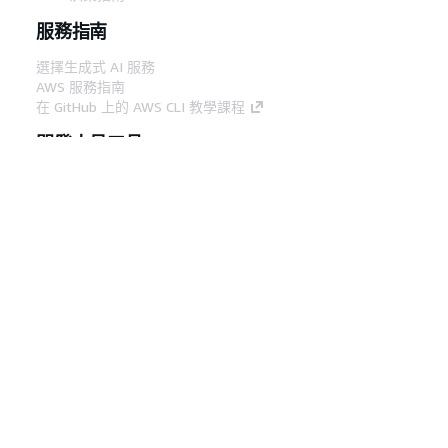
服務指南
選擇生成式 AI 服務
AWS 服務指南
在 GitHub 上的 AWS CLI 教學課程
開發人員工具
AWS 程式碼範例庫
AWS CLI
AWS 建構家中心
AWS 開發人員工具部落格
實用的連結
下載 AWS 文件 MCP 伺服器
登入 AWS Console
AWS re:Post
隱私權
網站條款
Cookie 偏好設定
©
2026, Amazon Web Services, Inc.或其附屬公司。保留