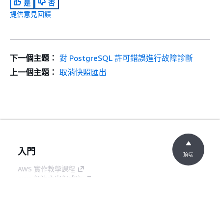
是
否
貯體名
提供意見回饋
稱] 上
呼叫
[S3 動
作]。
下一個主題：
對 PostgreSQL 許可錯誤進行故障診斷
檢閱您
上一個主題：
取消快照匯出
的許
可，然
後重試
匯出。
KMS 金鑰憑證檢查失敗。
KMS 金
鑰檢查
入門
頂端
失敗。
AWS 實作教學課程
請檢查
AWS 解決方案程式庫
KMS 金
AWS 決策指南
鑰上的
服務指南
憑證，
然後再