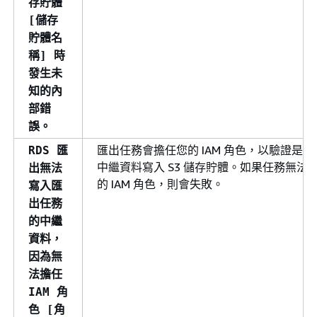
存貯體
[儲存
貯體名
稱] 時
發生未
知的內
部錯
誤。
匯出任務會擔任您的 IAM 角色，以驗證是
RDS 匯
中繼資料寫入 S3 儲存貯體。如果任務無法
出無法
的 IAM 角色，則會失敗。
寫入匯
出任務
的中繼
資料，
因為無
法擔任
IAM 角
色 [角