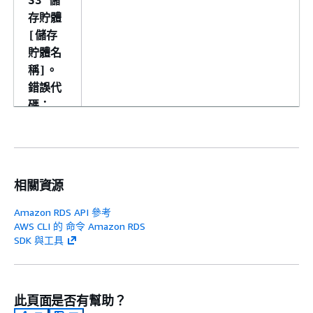
S3 儲
存貯體
[儲存
貯體名
稱]。
錯誤代
碼：
[錯誤
代碼]
IAM 政策設定錯誤。缺少 S3 儲存貯體上特定 
IAM 角
作的許可，這會導致匯出任務失敗。
色 [角
相關資源
色
Amazon RDS API 參考
ARN]
AWS CLI 的 命令 Amazon RDS
未獲得
SDK 與工具
授權在
S3 儲
存貯體
此頁面是否有幫助？
[儲存