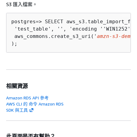
S3 匯入檔案。
postgres=> 
SELECT aws_s3.table_import_fro
 'test_table', '', 'encoding ''WIN1252''',
 aws_commons.create_s3_uri('
amzn-s3-demo-
);
相關資源
Amazon RDS API 參考
AWS CLI 的 命令 Amazon RDS
SDK 與工具
此頁面是否有幫助？