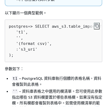
以下顯示一個典型範例。
postgres=> 
SELECT aws_s3.table_import_fro
   't1',

   '', 

   '(format csv)',

   :'s3_uri'

);
參數如下：
– PostgreSQL 資料庫
執行個體
的表格名稱，資料
t1
會複製到此表格。
– 資料庫表格之中選用的欄清單。您可使用此參數
''
指出哪些 S3 資料欄要置於哪些表格欄。如果沒有指定
欄，所有欄都會複製到表格中。如需使用欄清單的範