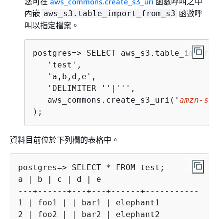
您可在
aws_commons.create_s3_uri
函數呼叫之中
內嵌
函數呼
aws_s3.table_import_from_s3
叫以指定檔案。
postgres=> 
SELECT aws_s3.table_import_
   'test',

   'a,b,d,e',

   'DELIMITER ''|''', 

   aws_commons.create_s3_uri('
amzn-s3-
);
資料目前位於下列欄的表格中。
postgres=> 
a | b | c | d | e 

---+------+---+---+------+-----------

1 | foo1 | | bar1 | elephant1

2 | foo2 | | bar2 | elephant2
