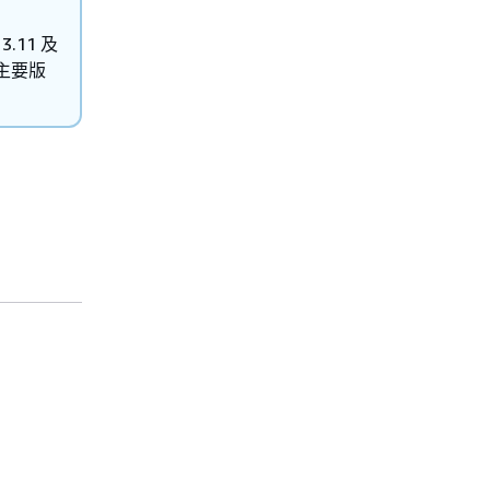
3.11 及
援主要版