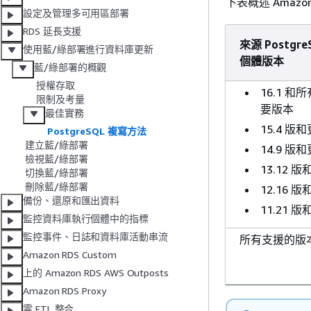
下表概述 Amazo
設定及管理多可用區部署
RDS 延長支援
來源 Postgr
使用藍/綠部署進行資料庫更新
個體版本
藍/綠部署的概觀
授權存取
16.1 
限制及考量
要版本
最佳實務
15.4 版
PostgreSQL 複寫方法
建立藍/綠部署
14.9 版
檢視藍/綠部署
13.12 
切換藍/綠部署
刪除藍/綠部署
12.16 版
備份、還原和匯出資料
11.21 
監控資料庫執行個體中的指標
監控事件、日誌和資料庫活動串流
所有支援的版
Amazon RDS Custom
上的 Amazon RDS AWS Outposts
Amazon RDS Proxy
零 ETL 整合