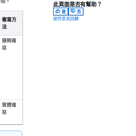
時間。
此頁面是否有幫助？
是
否
提供意見回饋
複寫方
法
邏輯複
寫
實體複
寫