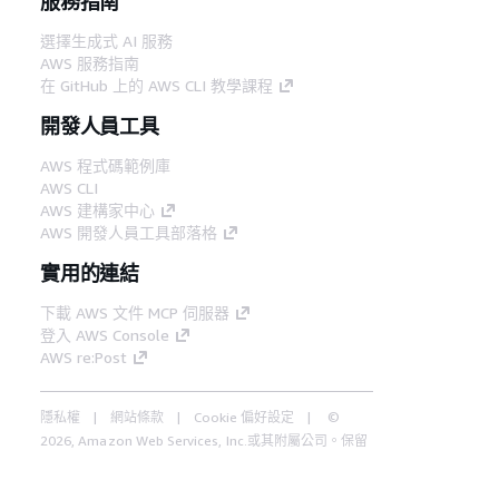
服務指南
選擇生成式 AI 服務
AWS 服務指南
在 GitHub 上的 AWS CLI 教學課程
開發人員工具
AWS 程式碼範例庫
AWS CLI
AWS 建構家中心
AWS 開發人員工具部落格
實用的連結
下載 AWS 文件 MCP 伺服器
登入 AWS Console
AWS re:Post
隱私權
網站條款
Cookie 偏好設定
©
2026, Amazon Web Services, Inc.或其附屬公司。保留
中文 (繁體)
所有權利。