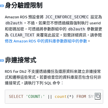
身分驗證限制
Amazon RDS 預設會將
設定為
JCC_ENFORCE_SECMEC
。不過，如果您不想透過線路強制執行 userid
db2auth
和密碼加密，可透過將參數群組中的
參數變更
db2auth
為
來覆寫此設定。如需詳細資訊，請參閱
CLEAR_TEXT
修改 Amazon RDS 中的資料庫參數群組中的參數
。
非連接常式
RDS for Db2 不支援透過備份及還原資料來建立非連接常
式和遷移這些常式。若要檢查您的資料庫是否包含任何非
連接常式，請執行下列 SQL 命令：
SELECT
'COUNT:'
||
count
(
*
) 
FROM
 SYSCAT.R