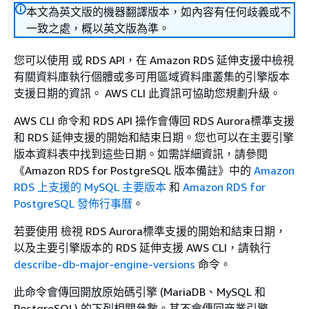
本文為英文版的機器翻譯版本，如內容有任何歧義或不
一致之處，概以英文版為準。
您可以使用
或 RDS API，在 Amazon RDS 延伸支援中檢視
有關資料庫執行個體或多可用區域資料庫叢集
的引擎版本
支援日期的資訊。 AWS CLI 此資訊可協助您規劃升級。
AWS CLI 命令和 RDS API 操作會傳回
RDS
Aurora標準支援
和 RDS 延伸支援的開始和結束日期。您也可以在主要引擎
版本資料表中找到這些日期。
如需詳細資訊，請參閱
《Amazon RDS for PostgreSQL 版本備註》
中的
Amazon
RDS 上支援的 MySQL 主要版本
和
Amazon RDS for
PostgreSQL 發佈行事曆
。
若要使用 檢視
RDS
Aurora標準支援的開始和結束日期，
以及主要引擎版本的 RDS 延伸支援 AWS CLI，請執行
describe-db-major-engine-versions
命令。
此命令會傳回開放原始碼引擎 (MariaDB、MySQL 和
PostgreSQL) 的下列相關參數。其不會傳回商業引擎