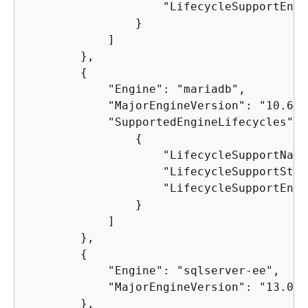
                    "LifecycleSupportEndD
                }

            ]

        },

{
            "Engine": "mariadb",

            "MajorEngineVersion": "10.6",

            "SupportedEngineLifecycles": [
{
                    "LifecycleSupportName
                    "LifecycleSupportStar
                    "LifecycleSupportEndD
                }

            ]

        },

{
            "Engine": "sqlserver-ee",

            "MajorEngineVersion": "13.00"

        },
