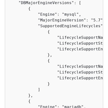
    "DBMajorEngineVersions": [ 

{
            "Engine": "mysql",

            "MajorEngineVersion": "5.7",

            "SupportedEngineLifecycles": [
{
                    "LifecycleSupportName
                    "LifecycleSupportStar
                    "LifecycleSupportEndD
                },

{
                    "LifecycleSupportName
                    "LifecycleSupportStar
                    "LifecycleSupportEndD
                }

            ]

        },

{
            "Engine": "mariadb",
