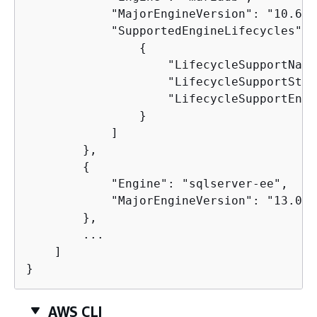
            "MajorEngineVersion": "10.6",

            "SupportedEngineLifecycles": [
{
                    "LifecycleSupportName
                    "LifecycleSupportStar
                    "LifecycleSupportEndD
                }

            ]

        },

{
            "Engine": "sqlserver-ee",

            "MajorEngineVersion": "13.00"

        },

        ...

    ]

}
AWS CLI