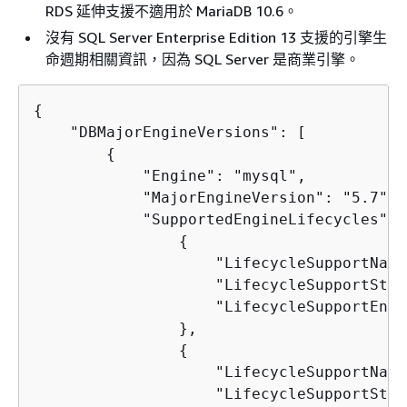
RDS 延伸支援不適用於 MariaDB 10.6。
沒有 SQL Server Enterprise Edition 13 支援的引擎生
命週期相關資訊，因為 SQL Server 是商業引擎。
{
    "DBMajorEngineVersions": [ 

{
            "Engine": "mysql",

            "MajorEngineVersion": "5.7",

            "SupportedEngineLifecycles": [
{
                    "LifecycleSupportName
                    "LifecycleSupportStar
                    "LifecycleSupportEndD
                },

{
                    "LifecycleSupportName
                    "LifecycleSupportStar