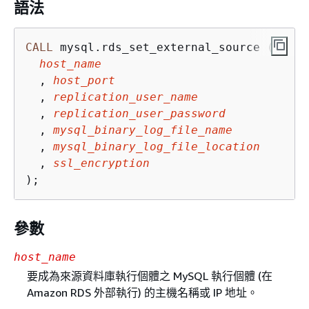
語法
CALL
 mysql.rds_set_external_source (

host_name
  , 
host_port
  , 
replication_user_name
  , 
replication_user_password
  , 
mysql_binary_log_file_name
  , 
mysql_binary_log_file_location
  , 
ssl_encryption
);
參數
host_name
要成為來源資料庫執行個體之 MySQL 執行個體 (在
Amazon RDS 外部執行) 的主機名稱或 IP 地址。