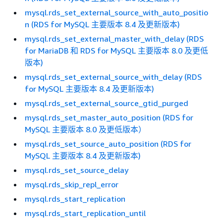
mysql.rds_set_external_source_with_auto_positio
n (RDS for MySQL 主要版本 8.4 及更新版本)
mysql.rds_set_external_master_with_delay (RDS
for MariaDB 和 RDS for MySQL 主要版本 8.0 及更低
版本)
mysql.rds_set_external_source_with_delay (RDS
for MySQL 主要版本 8.4 及更新版本)
mysql.rds_set_external_source_gtid_purged
mysql.rds_set_master_auto_position (RDS for
MySQL 主要版本 8.0 及更低版本）
mysql.rds_set_source_auto_position (RDS for
MySQL 主要版本 8.4 及更新版本)
mysql.rds_set_source_delay
mysql.rds_skip_repl_error
mysql.rds_start_replication
mysql.rds_start_replication_until