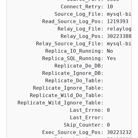
                Connect_Retry: 10

              Source_Log_File: mysql-bin-
          Read_Source_Log_Pos: 1219393

               Relay_Log_File: relaylog.0
                Relay_Log_Pos: 30223388

        Relay_Source_Log_File: mysql-bin-
           Replica_IO_Running: No

          Replica_SQL_Running: Yes

              Replicate_Do_DB:

          Replicate_Ignore_DB:

           Replicate_Do_Table:

       Replicate_Ignore_Table:

      Replicate_Wild_Do_Table:

  Replicate_Wild_Ignore_Table:

                   Last_Errno: 0

                   Last_Error:

                 Skip_Counter: 0

          Exec_Source_Log_Pos: 30223232
