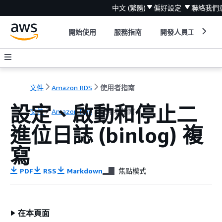
中文 (繁體)
偏好設定
聯絡我們
開始使用
服務指南
開發人員工具
文件
Amazon RDS
使用者指南
設定、啟動和停止二
文件
Amazon RDS
使用者指南
進位日誌 (binlog) 複
寫
PDF
RSS
Markdown
焦點模式
在本頁面