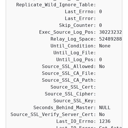
  Replicate_Wild_Ignore_Table:

                   Last_Errno: 0

                   Last_Error:

                 Skip_Counter: 0

          Exec_Source_Log_Pos: 30223232

              Relay_Log_Space: 5248928866

              Until_Condition: None

               Until_Log_File:

                Until_Log_Pos: 0

           Source_SSL_Allowed: No

           Source_SSL_CA_File:

           Source_SSL_CA_Path:

              Source_SSL_Cert:

            Source_SSL_Cipher:

               Source_SSL_Key:

        Seconds_Behind_Master: NULL

Source_SSL_Verify_Server_Cert: No

                Last_IO_Errno: 1236
