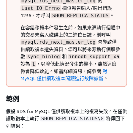
的
mysql.rds_next_master_log
欄位報告輸入/輸出錯誤
Last_IO_Errno
1236，才呼叫
。
SHOW REPLICA STATUS
在容錯移轉事件發生之前，如果來源執行個體中
的交易未寫入磁碟上的二進位日誌，則呼叫
會導致僅
mysql.rds_next_master_log
供讀取複本遺失資料。
您可以將來源執行個體參
數
和
sync_binlog
innodb_support_xa
設為
，以降低此情況發生的機率，雖然這麼
1
做會降低效能。如需詳細資訊，請參閱
對
MySQL 僅供讀取複本問題進行故障診斷
。
範例
假設
RDS for MySQL
僅供讀取複本上的複寫失敗。在僅供
讀取複本上執行
將傳回下
SHOW REPLICA STATUS\G
列結果：