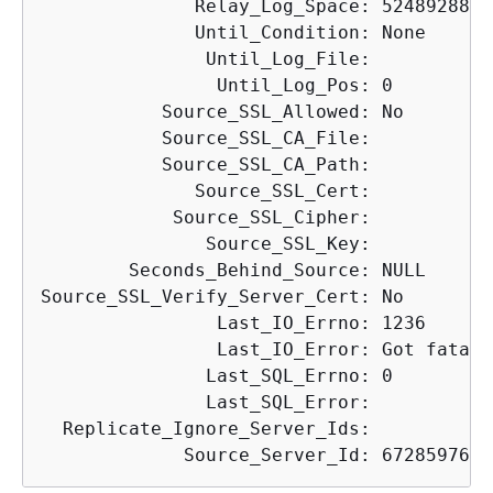
              Relay_Log_Space: 5248928866

              Until_Condition: None

               Until_Log_File:

                Until_Log_Pos: 0

           Source_SSL_Allowed: No

           Source_SSL_CA_File:

           Source_SSL_CA_Path:

              Source_SSL_Cert:

            Source_SSL_Cipher:

               Source_SSL_Key:

        Seconds_Behind_Source: NULL

Source_SSL_Verify_Server_Cert: No

                Last_IO_Errno: 1236

                Last_IO_Error: Got fatal 
               Last_SQL_Errno: 0

               Last_SQL_Error:

  Replicate_Ignore_Server_Ids:
