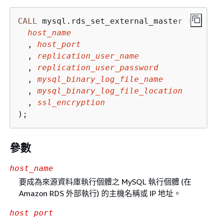
CALL
 mysql.rds_set_external_master (

host_name
  , 
host_port
  , 
replication_user_name
  , 
replication_user_password
  , 
mysql_binary_log_file_name
  , 
mysql_binary_log_file_location
  , 
ssl_encryption
);
參數
host_name
要成為來源資料庫執行個體之 MySQL 執行個體 (在
Amazon RDS 外部執行) 的主機名稱或 IP 地址。
host_port