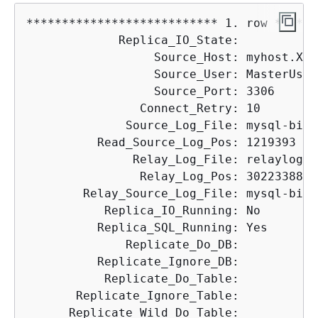
*************************** 1. row ******
             Replica_IO_State:

                  Source_Host: myhost.XXX
                  Source_User: MasterUser

                  Source_Port: 3306

                Connect_Retry: 10

              Source_Log_File: mysql-bin-
          Read_Source_Log_Pos: 1219393

               Relay_Log_File: relaylog.0
                Relay_Log_Pos: 30223388

        Relay_Source_Log_File: mysql-bin-
           Replica_IO_Running: No

          Replica_SQL_Running: Yes

              Replicate_Do_DB:

          Replicate_Ignore_DB:

           Replicate_Do_Table:

       Replicate_Ignore_Table:

      Replicate_Wild_Do_Table:
