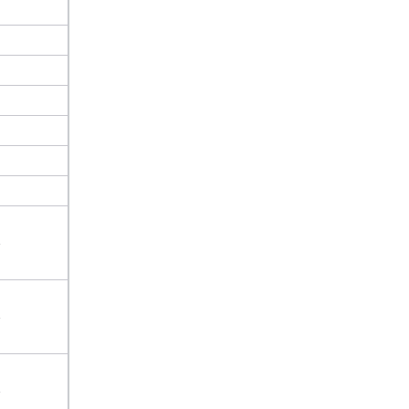
、
、
、