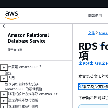
開始使用
文件
Amaz
Amazon Relational
Database Service
RDS
文件
Amaz
使用者指南
項
PDF
RSS
M
什麼是 Amazon RDS？
設定
本文為英文版的
入門
教學課程和範本程式碼
本文為英文版
Amazon RDS 的最佳實務
以程式設計方式存取 Amazon RDS
下表顯示您可以從 
設定資料庫執行個體
管理資料庫執行個體