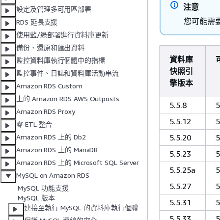
注意
設定及管理多可用區部署
您可能需
RDS 延長支援
使用藍/綠部署進行資料庫更新
備份、還原和匯出資料
資料庫
監控資料庫執行個體中的指標
快照引
監控事件、日誌和資料庫活動串流
擎版本
Amazon RDS Custom
上的 Amazon RDS AWS Outposts
5.5.8
5
Amazon RDS Proxy
5.5.12
5
零 ETL 整合
5.5.20
5
Amazon RDS 上的 Db2
Amazon RDS 上的 MariaDB
5.5.23
5
Amazon RDS 上的 Microsoft SQL Server
5.5.25a
5
MySQL on Amazon RDS
5.5.27
5
MySQL 功能支援
MySQL 版本
5.5.31
5
連接至執行 MySQL 的資料庫執行個體
5.5.33
5