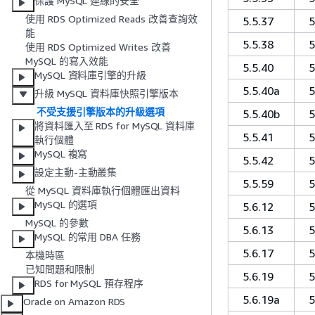
保護 MySQL 連線的安全
使用 RDS Optimized Reads 改善查詢效
5.5.37
5
能
5.5.38
5
使用 RDS Optimized Writes 改善
MySQL 的寫入效能
5.5.40
5
MySQL 資料庫引擎的升級
5.5.40a
5
升級 MySQL 資料庫快照引擎版本
不受支援引擎版本的升級選項
5.5.40b
5
將資料匯入至 RDS for MySQL 資料庫
5.5.41
5
執行個體
MySQL 複寫
5.5.42
5
設定主動-主動叢集
5.5.59
5
從 MySQL 資料庫執行個體匯出資料
MySQL 的選項
5.6.12
5
MySQL 的參數
5.6.13
5
MySQL 的常用 DBA 任務
5.6.17
5
本機時區
已知問題和限制
5.6.19
5
RDS for MySQL 預存程序
5.6.19a
5
Oracle on Amazon RDS