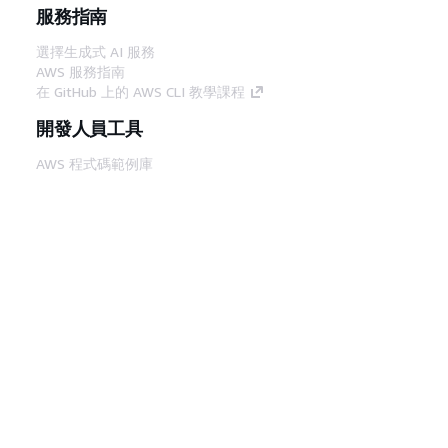
服務指南
選擇生成式 AI 服務
AWS 服務指南
在 GitHub 上的 AWS CLI 教學課程
開發人員工具
AWS 程式碼範例庫
AWS CLI
AWS 建構家中心
AWS 開發人員工具部落格
實用的連結
下載 AWS 文件 MCP 伺服器
登入 AWS Console
AWS re:Post
隱私權
網站條款
Cookie 偏好設定
©
2026, Amazon Web Services, Inc.或其附屬公司。保留
中文 (繁體)
所有權利。