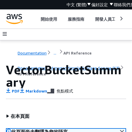
中文 (繁體)
偏好設定
聯絡我們
開始使用
服務指南
開發人員工具
Documentation
...
API Reference
VectorBucketSumm
Documentation
Amazon Simple Storage Service (S3)
API Reference
ary
PDF
Markdown
焦點模式
在本頁面
此頁面尚未翻譯為您的語言。