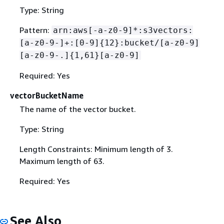
Type: String
Pattern:
arn:aws[-a-z0-9]*:s3vectors:
[a-z0-9-]+:[0-9]
{
12}:bucket/[a-z0-9]
[a-z0-9-.]
{
1,61}[a-z0-9]
Required: Yes
vectorBucketName
The name of the vector bucket.
Type: String
Length Constraints: Minimum length of 3.
Maximum length of 63.
Required: Yes
See Also