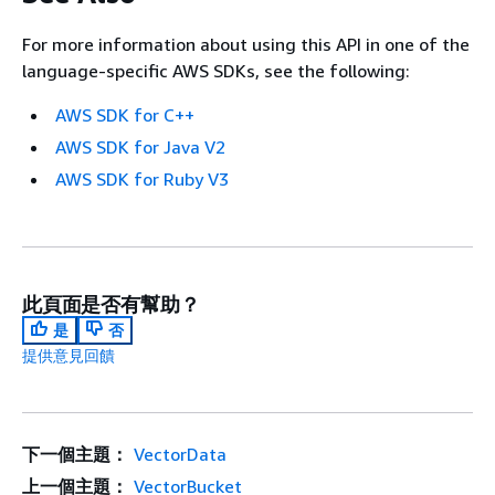
For more information about using this API in one of the
language-specific AWS SDKs, see the following:
AWS SDK for C++
AWS SDK for Java V2
AWS SDK for Ruby V3
此頁面是否有幫助？
是
否
提供意見回饋
下一個主題：
VectorData
上一個主題：
VectorBucket