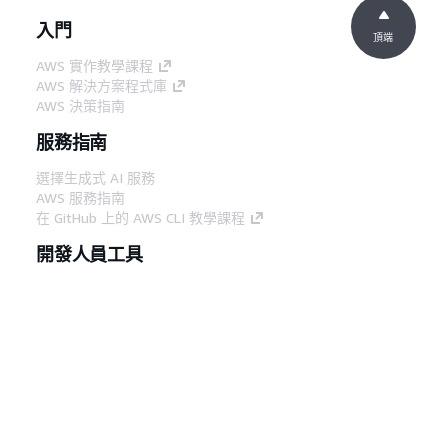
入門
頂端
AWS 實作教學課程
AWS 解決方案程式庫
AWS 決策指南
服務指南
選擇生成式 AI 服務
AWS 服務指南
在 GitHub 上的 AWS CLI 教學課程
開發人員工具
AWS 程式碼範例庫
AWS CLI
AWS 建構家中心
AWS 開發人員工具部落格
實用的連結
下載 AWS 文件 MCP 伺服器
登入 AWS Console