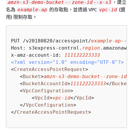
，建立
amzn-s3-demo-bucket
--
zone-id
--x-s3
名為
的存取點，並透過 VPC
(選
example-ap
vpc-id
用) 限制存取。
PUT /v20180820/accesspoint/
example-ap
--
zo
Host: s3express-control.
region
.amazonaws.
x-amz-account-id: 
111122223333
<?xml version="1.0" encoding="UTF-8"?>
<
CreateAccessPointRequest
>
<
Bucket
>
amzn-s3-demo-bucket
--
zone-id
--
<
BucketAccountId
>
111122223333
</
BucketA
<
VpcConfiguration
>
<
VpcId
>
vpc-id
</
VpcId
>
</
VpcConfiguration
>
</
CreateAccessPointRequest
>