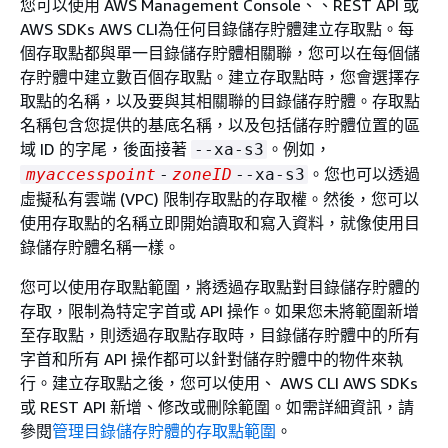
您可以使用 AWS Management Console、、REST API 或
AWS SDKs AWS CLI為任何目錄儲存貯體建立存取點。每
個存取點都與單一目錄儲存貯體相關聯，您可以在每個儲
存貯體中建立數百個存取點。建立存取點時，您會選擇存
取點的名稱，以及要與其相關聯的目錄儲存貯體。存取點
名稱包含您提供的基底名稱，以及包括儲存貯體位置的區
域 ID 的字尾，後面接著
。例如，
--xa-s3
。您也可以透過
myaccesspoint
-
zoneID
--xa-s3
虛擬私有雲端 (VPC) 限制存取點的存取權。然後，您可以
使用存取點的名稱立即開始讀取和寫入資料，就像使用目
錄儲存貯體名稱一樣。
您可以使用存取點範圍，將透過存取點對目錄儲存貯體的
存取，限制為特定字首或 API 操作。如果您未將範圍新增
至存取點，則透過存取點存取時，目錄儲存貯體中的所有
字首和所有 API 操作都可以針對儲存貯體中的物件來執
行。建立存取點之後，您可以使用、 AWS CLI AWS SDKs
或 REST API 新增、修改或刪除範圍。如需詳細資訊，請
參閱
管理目錄儲存貯體的存取點範圍
。