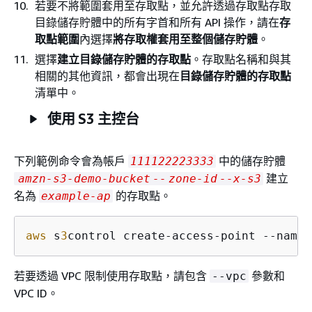
若要不將範圍套用至存取點，並允許透過存取點存取
目錄儲存貯體中的所有字首和所有 API 操作，請在
存
取點範圍
內選擇
將存取權套用至整個儲存貯體
。
選擇
建立目錄儲存貯體的存取點
。存取點名稱和與其
相關的其他資訊，都會出現在
目錄儲存貯體的存取點
清單中。
使用 S3 主控台
下列範例命令會為帳戶
中的儲存貯體
111122223333
建立
amzn-s3-demo-bucket
--
zone-id
--x-s3
名為
的存取點。
example-ap
aws
 s
3
control create-access-point --name 
若要透過 VPC 限制使用存取點，請包含
參數和
--vpc
VPC ID。