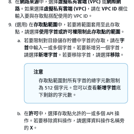
在
網路來源
中，選擇
虛擬私有雲端 (VPC)
或
網際網
路
。如果選擇
虛擬私有雲端 (VPC)
，請在
VPC ID
欄位
輸入要與存取點搭配使用的 VPC ID。
(選用) 在
存取點範圍
中，若要將範圍套用至此存取
點，請選擇
使用字首或許可權限制此存取點的範圍
。
若要限制對目錄儲存貯體中字首的存取，請在
字
首
中輸入一或多個字首。若要新增另一個字首，
請選擇
新增字首
。若要移除字首，請選擇
移除
。
注意
存取點範圍對所有字首的總字元數限制
為 512 個字元。您可以查看
新增字首
底
下剩餘的字元數。
在
許可
中，選擇存取點允許的一或多個 API 操
作。若要移除資料操作，請選擇資料操作名稱旁
的
X
。