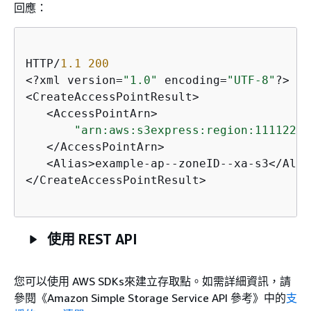
回應：
HTTP/
1.1
200
<?xml version=
"1.0"
 encoding=
"UTF-8"
?>

<CreateAccessPointResult>

   <AccessPointArn>

"arn:aws:s3express:region:11112222
   </AccessPointArn>

   <Alias>example-ap--zoneID--xa-s3</Alias
</CreateAccessPointResult>

使用 REST API
您可以使用 AWS SDKs來建立存取點。如需詳細資訊，請
參閱《Amazon Simple Storage Service API 參考》中的
支