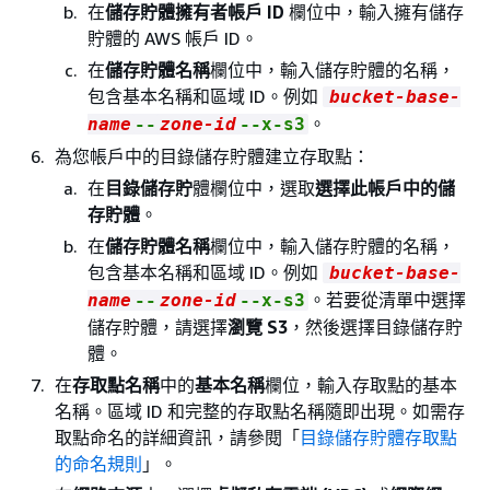
在
儲存貯體擁有者帳戶 ID
欄位中，輸入擁有儲存
貯體的 AWS 帳戶 ID。
在
儲存貯體名稱
欄位中，輸入儲存貯體的名稱，
包含基本名稱和區域 ID。例如
bucket-base-
。
name
--
zone-id
--x-s3
為您帳戶中的目錄儲存貯體建立存取點：
在
目錄儲存貯
體欄位中，選取
選擇此帳戶中的儲
存貯體
。
在
儲存貯體名稱
欄位中，輸入儲存貯體的名稱，
包含基本名稱和區域 ID。例如
bucket-base-
。若要從清單中選擇
name
--
zone-id
--x-s3
儲存貯體，請選擇
瀏覽 S3
，然後選擇目錄儲存貯
體。
在
存取點名稱
中的
基本名稱
欄位，輸入存取點的基本
名稱。區域 ID 和完整的存取點名稱隨即出現。如需存
取點命名的詳細資訊，請參閱「
目錄儲存貯體存取點
的命名規則
」。