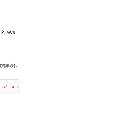
 的 AWS
的資訊取代
-id
--x-s3 --region 
us-west-2