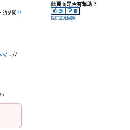
此頁面是否有幫助？
是
否
，請參閱
中
提供意見回饋
/s3/
：//
體。