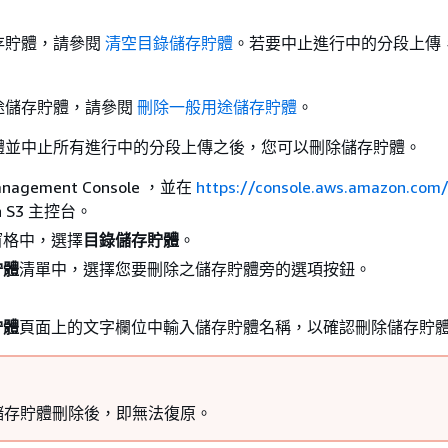
。
存貯體，請參閱
清空目錄儲存貯體
。若要中止進行中的分段上傳
途儲存貯體，請參閱
刪除一般用途儲存貯體
。
體並中止所有進行中的分段上傳之後，您可以刪除儲存貯體。
nagement Console ，並在
https://console.aws.amazon.com
n S3 主控台。
窗格中，選擇
目錄儲存貯體
。
貯體
清單中，選擇您要刪除之儲存貯體旁的選項按鈕。
貯體
頁面上的文字欄位中輸入儲存貯體名稱，以確認刪除儲存貯
儲存貯體刪除後，即無法復原。