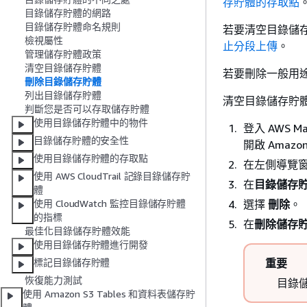
存貯體的存取點
目錄儲存貯體的網路
目錄儲存貯體命名規則
若要清空目錄儲
檢視屬性
止分段上傳
。
管理儲存貯體政策
清空目錄儲存貯體
若要刪除一般用
刪除目錄儲存貯體
列出目錄儲存貯體
清空目錄儲存貯
判斷您是否可以存取儲存貯體
使用目錄儲存貯體中的物件
登入 AWS Ma
目錄儲存貯體的安全性
開啟 Amazo
使用目錄儲存貯體的存取點
在左側導覽
使用 AWS CloudTrail 記錄目錄儲存貯
在
目錄儲存
體
選擇
刪除
。
使用 CloudWatch 監控目錄儲存貯體
的指標
在
刪除儲存
最佳化目錄儲存貯體效能
使用目錄儲存貯體進行開發
重要
標記目錄儲存貯體
恢復能力測試
目錄
使用 Amazon S3 Tables 和資料表儲存貯