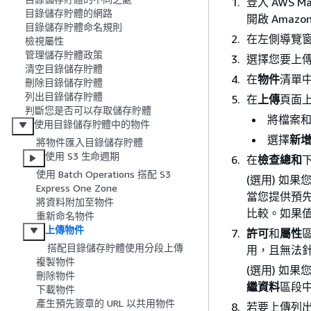
登入 AWS Ma
目錄儲存貯體的網路
開啟 Amazo
目錄儲存貯體命名規則
在左側導覽
檢視屬性
管理儲存貯體政策
選擇您要上
清空目錄儲存貯體
在
物件
清單
刪除目錄儲存貯體
列出目錄儲存貯體
在
上傳
頁面
判斷您是否可以存取儲存貯體
將檔案
使用目錄儲存貯體中的物件
選擇
新
將物件匯入目錄儲存貯體
使用 S3 生命週期
在
檢查總和
使用 Batch Operations 搭配 S3
(選用) 如
Express One Zone
當您提供預先
將資料附加至物件
比較。如果
重新命名物件
上傳物件
許可
和
屬性
搭配目錄儲存貯體使用分段上傳
用，且無法針
複製物件
(選用) 如
刪除物件
繼資料
區段
下載物件
產生預先簽章的 URL 以共用物件
若要上傳列