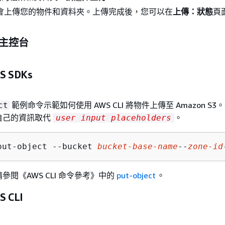
 S3 會上傳您的物件和資料夾。上傳完成後，您可以在
上傳：狀態
頁
 主控台
S SDKs
範例命令示範如何使用 AWS CLI 將物件上傳至 Amazon S
ct
自己的資訊取代
。
user input placeholders
put-object --bucket 
bucket-base-name
--
zone-id
閱《AWS CLI 命令參考》
中的
put-object
。
 CLI