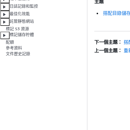
主題
日誌記錄和監控
搭配目錄儲
最佳化效能
託管靜態網站
標記 S3 資源
標記儲存貯體
下一個主題：
搭
配額
參考資料
上一個主題：
重
文件歷史記錄