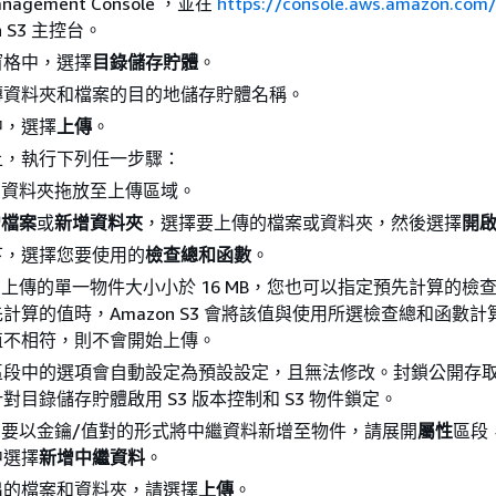
nagement Console ，並在
https://console.aws.amazon.com
n S3 主控台。
窗格中，選擇
目錄儲存貯體
。
傳資料夾和檔案的目的地儲存貯體名稱。
中，選擇
上傳
。
上，執行下列任一步驟：
和資料夾拖放至上傳區域。
增檔案
或
新增資料夾
，選擇要上傳的檔案或資料夾，然後選擇
開
下，選擇您要使用的
檢查總和函數
。
果您上傳的單一物件大小小於 16 MB，您也可以指定預先計算的檢
計算的值時，Amazon S3 會將該值與使用所選檢查總和函數
值不相符，則不會開始上傳。
區段中的選項會自動設定為預設設定，且無法修改。封鎖公開存
對目錄儲存貯體啟用 S3 版本控制和 S3 物件鎖定。
果您要以金鑰/值對的形式將中繼資料新增至物件，請展開
屬性
區段
中選擇
新增中繼資料
。
出的檔案和資料夾，請選擇
上傳
。