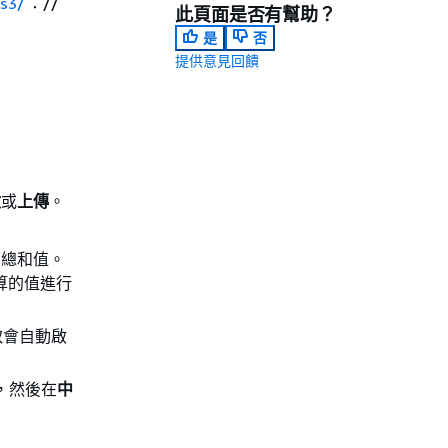
/s3/
：//
此頁面是否有幫助？
是
否
提供意見回饋
啟
或
上傳
。
查總和值。
計算的值進行
取會自動啟
，然後在
中