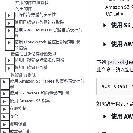
擷取物件中繼資料
Amazon
列出物件
功訊息。
目錄儲存貯體的安全性
使用目錄儲存貯體的存取點
使用 S3
使用 AWS CloudTrail 記錄目錄儲存貯
體
使用 CloudWatch 監控目錄儲存貯體
使用 AW
的指標
最佳化目錄儲存貯體效能
使用目錄儲存貯體進行開發
下列
put-obje
標記目錄儲存貯體
此命令，請以您
恢復能力測試
使用 Amazon S3 Tables 和資料表儲存貯
aws s3api 
體
使用 S3 Vectors 和向量儲存貯體
使用 Amazon S3 檔案
如需詳細資訊，請參
存取控制
使用 AWS
安全
資料保護
成本最佳化