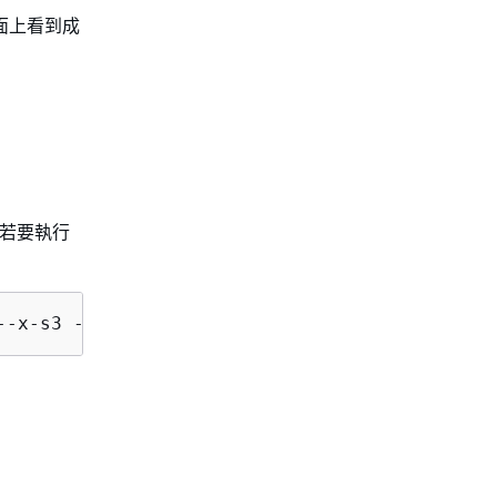
面上看到成
3。若要執行
--x-s3 --key 
sampleinut/file001.bin
 --body 
bu