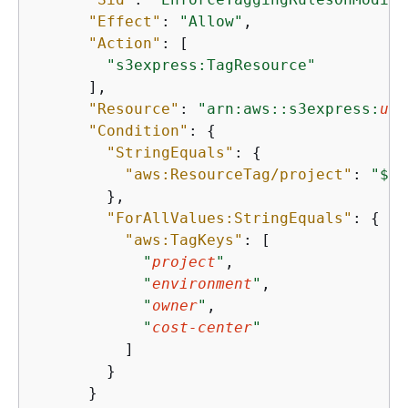
"Effect"
: 
"Allow"
,

"Action"
: [

"s3express:TagResource"
      ],

"Resource"
: 
"arn:aws::s3express:
us-
"Condition"
: 
{
"StringEquals"
: 
{
"aws:ResourceTag/project"
: 
"$
{
a
        },

"ForAllValues:StringEquals"
: 
{
"aws:TagKeys"
: [

"
project
"
,

"
environment
"
,

"
owner
"
,

"
cost-center
"
          ]

        }

      }
