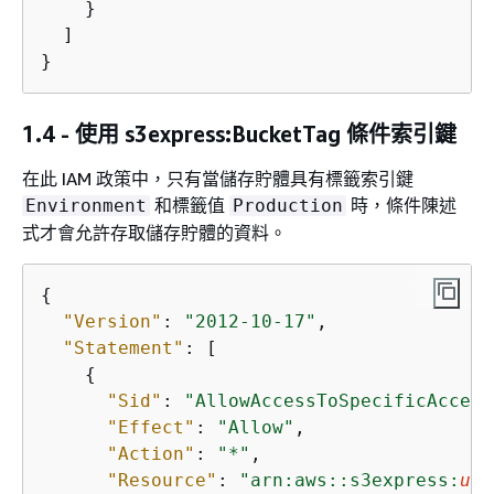
    }

  ]

}
1.4 - 使用 s3express:BucketTag 條件索引鍵
在此 IAM 政策中，只有當儲存貯體具有標籤索引鍵
和標籤值
時，條件陳述
Environment
Production
式才會允許存取儲存貯體的資料。
{
"Version"
: 
"2012-10-17"
,

"Statement"
: [

{
"Sid"
: 
"AllowAccessToSpecificAccess
"Effect"
: 
"Allow"
,

"Action"
: 
"*"
,

"Resource"
: 
"arn:aws::s3express:
us-