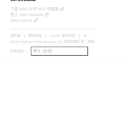
下載 AWS 文件 MCP 伺服器
登入 AWS Console
AWS re:Post
隱私權
網站條款
Cookie 偏好設定
©
2026, Amazon Web Services, Inc.或其附屬公司。保留
中文 (繁體)
所有權利。