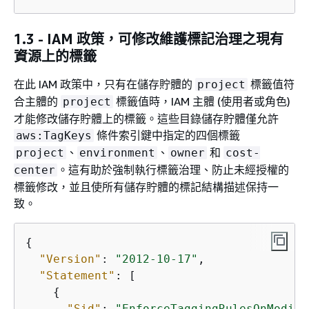
1.3 - IAM 政策，可修改維護標記治理之現有
資源上的標籤
在此 IAM 政策中，只有在儲存貯體的
標籤值符
project
合主體的
標籤值時，IAM 主體 (使用者或角色)
project
才能修改儲存貯體上的標籤。這些目錄儲存貯體僅允許
條件索引鍵中指定的四個標籤
aws:TagKeys
、
、
和
project
environment
owner
cost-
。這有助於強制執行標籤治理、防止未經授權的
center
標籤修改，並且使所有儲存貯體的標記結構描述保持一
致。
{
"Version"
: 
"2012-10-17"
,

"Statement"
: [

{
"Sid"
: 
"EnforceTaggingRulesOnModifi