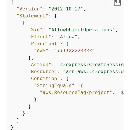
{
"Version"
: 
"2012-10-17"
,

"Statement"
: [

{
"Sid"
: 
"AllowObjectOperations"
,

"Effect"
: 
"Allow"
,

"Principal"
: 
{
"AWS"
: 
"
111122223333
"
      },

"Action"
: 
"s3express:CreateSession"
"Resource"
: 
"arn:aws::s3express:
us-
"Condition"
: 
{
"StringEquals"
: 
{
"aws:ResourceTag/project"
: 
"$
{
a
        }

      }

    }

  ]

}