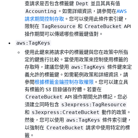
查請求是否包含標籤鍵
並且其具有值
Dept
。如需詳細資訊，請參閱在
AWS
Accounting
請求期間控制存取
。您可以使用此條件索引鍵，
限制在
和
API
TagResource
CreateBucket
操作期間可以傳遞哪些標籤鍵值對。
aws:TagKeys
使用此鍵來將請求中的標籤鍵與您在政策中所指
定的鍵進行比較。當使用政策來控制使用標籤的
存取時，建議您使用
條件鍵來定
aws:TagKeys
義允許的標籤鍵。如需範例政策和詳細資訊，請
參閱
根據標籤金鑰控制存取權限
。您可以建立具
有標籤的 S3 目錄儲存貯體。若要在
API 操作期間允許標記，您必
CreateBucket
須建立同時包含
s3express:TagResource
和
動作的政策。
s3express:CreateBucket
然後，您可以使用
條件索引鍵，
aws:TagKeys
以強制在
請求中使用特定的標
CreateBucket
籤。