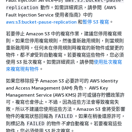
aws:s3:bucket-pause-
動作。如需詳細資訊，請參閱《AWS
replication
Fault Injection Service 使用者指南》
中的
aws:s3:bucket-pause-replication
和
暫停 S3 複寫
。
若要停止 Amazon S3 中的複寫作業，建議您停用複寫規
則。如果您停用複寫規則，然後重新啟用規則，則當規則
重新啟用時，任何未在停用規則時複寫的新物件或變更的
物件，都
不會
受到自動複寫。若要複寫這些物件，您必須
使用 S3 批次複寫。如需詳細資訊，請參閱
使用批次複寫
來複寫現有物件
。
如果您移除授予 Amazon S3 必要許可的 AWS Identity
and Access Management (IAM) 角色、 AWS Key
Management Service (AWS KMS) 許可或儲存貯體政策許
可，複寫也會停止。不過，因為這些方法會導致複寫失
敗，所以不建議您使用這些方法。Amazon S3 會將受影響
物件的複寫狀態回報為
。如果在稍後還原許可，
FAILED
則標記為
的物件
不會
自動複寫。若要複寫這些
FAILED
物件，您必須使用 S3 批次複寫。