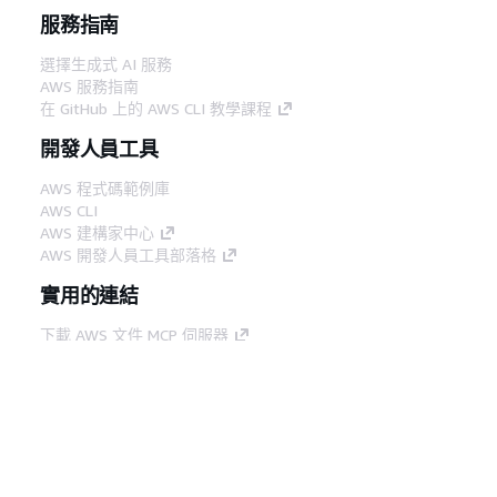
服務指南
選擇生成式 AI 服務
AWS 服務指南
在 GitHub 上的 AWS CLI 教學課程
開發人員工具
AWS 程式碼範例庫
AWS CLI
AWS 建構家中心
AWS 開發人員工具部落格
實用的連結
下載 AWS 文件 MCP 伺服器
登入 AWS Console
AWS re:Post
隱私權
網站條款
Cookie 偏好設定
©
2026, Amazon Web Services, Inc.或其附屬公司。保留