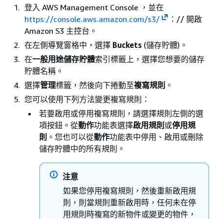
登入 AWS Management Console ，並在
https://console.aws.amazon.com/s3/
：// 開啟
Amazon S3 主控台。
在左側導覽窗格中，選擇
Buckets
(儲存貯體)。
在
一般用途儲存貯體
索引標籤上，選擇您想要的儲存
貯體名稱。
選擇
管理
標籤，然後向下捲動至
複寫規則
。
您可以使用下列方法變更複寫規則：
若要啟用或停用複寫規則，請選擇規則左側的選
項按鈕。從
動作
功能表選擇
啟用規則
或
停用規
則
。您也可以從
動作
功能表中停用、啟用或刪除
儲存貯體中的所有規則。
注意
如果您停用複寫規則，然後重新啟用規
則，則當規則重新啟用時，任何未在停
用規則時複寫的新物件或變更的物件，