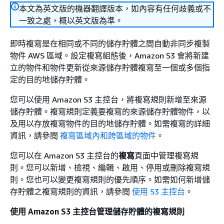
本文為英文版的機器翻譯版本，如內容有任何歧義或不
一致之處，概以英文版為準。
即時複寫是在相同或不同的儲存貯體之間自動非同步複製
物件 AWS 區域。設定複寫組態後，Amazon S3 會將新建
立的物件和物件更新從來源儲存貯體複寫至一個或多個指
定的目的地儲存貯體。
您可以使用 Amazon S3 主控台，將複寫規則新增至來源
儲存貯體。複寫規則定義要複寫的來源儲存貯體物件，以
及用以存放複寫物件的目的地儲存貯體。如需複寫的詳細
資訊，請參閱
複寫區域內和跨區域的物件
。
您可以在 Amazon S3 主控台的
複寫
頁面中管理複寫規
則。您可以新增、檢視、編輯、啟用、停用或刪除複寫規
則。您也可以變更複寫規則的優先順序。如需如何新增儲
存貯體之複寫規則的資訊，請參閱
使用 S3 主控台
。
使用 Amazon S3 主控台管理儲存貯體的複寫規則