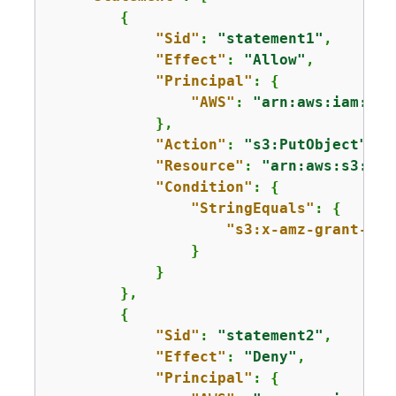
{
"Sid"
: 
"statement1"
,

"Effect"
: 
"Allow"
,

"Principal"
: 
{
"AWS"
: 
"arn:aws:iam::
11
            },

"Action"
: 
"s3:PutObject"
,

"Resource"
: 
"arn:aws:s3:::
a
"Condition"
: 
{
"StringEquals"
: 
{
"s3:x-amz-grant-ful
                }

            }

        },

{
"Sid"
: 
"statement2"
,

"Effect"
: 
"Deny"
,

"Principal"
: 
{