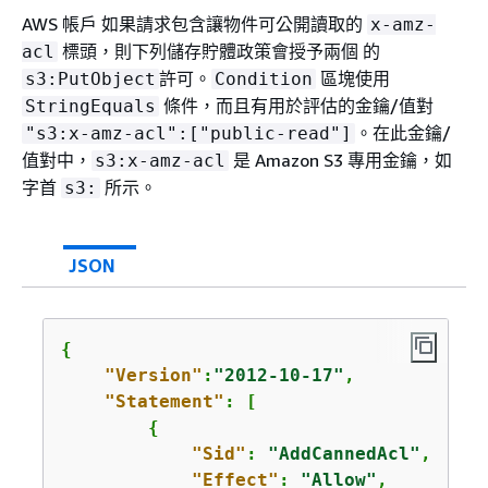
AWS 帳戶 如果請求包含讓物件可公開讀取的
x-amz-
標頭，則下列儲存貯體政策會授予兩個 的
acl
許可。
區塊使用
s3:PutObject
Condition
條件，而且有用於評估的金鑰/值對
StringEquals
。在此金鑰/
"s3:x-amz-acl":["public-read"]
值對中，
是 Amazon S3 專用金鑰，如
s3:x-amz-acl
字首
所示。
s3:
JSON
{
"Version"
:
"2012-10-17"
,

"Statement"
: [

{
"Sid"
: 
"AddCannedAcl"
,

"Effect"
: 
"Allow"
,
