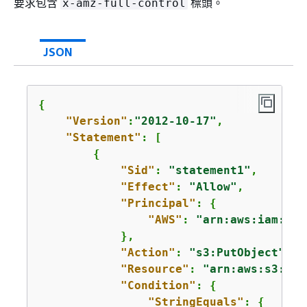
要求包含
標頭。
x-amz-full-control
JSON
{
"Version"
:
"2012-10-17"
,

"Statement"
: [

{
"Sid"
: 
"statement1"
,

"Effect"
: 
"Allow"
,

"Principal"
: 
{
"AWS"
: 
"arn:aws:iam::
11
            },

"Action"
: 
"s3:PutObject"
,

"Resource"
: 
"arn:aws:s3:::
a
"Condition"
: 
{
"StringEquals"
: 
{