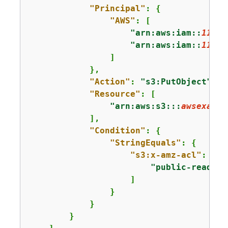
"Principal"
: 
{
"AWS"
: [

"arn:aws:iam::
11112
"arn:aws:iam::
11112
                ]

            },

"Action"
: 
"s3:PutObject"
,

"Resource"
: [

"arn:aws:s3:::
awsexampl
            ],

"Condition"
: 
{
"StringEquals"
: 
{
"s3:x-amz-acl"
: [

"public-read"
                    ]

                }

            }

        }
