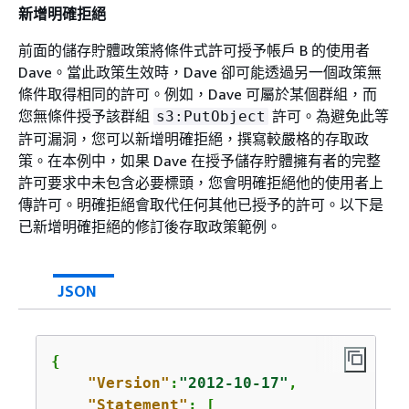
新增明確拒絕
前面的儲存貯體政策將條件式許可授予帳戶 B 的使用者
Dave。當此政策生效時，Dave 卻可能透過另一個政策無
條件取得相同的許可。例如，Dave 可屬於某個群組，而
您無條件授予該群組
許可。為避免此等
s3:PutObject
許可漏洞，您可以新增明確拒絕，撰寫較嚴格的存取政
策。在本例中，如果 Dave 在授予儲存貯體擁有者的完整
許可要求中未包含必要標頭，您會明確拒絕他的使用者上
傳許可。明確拒絕會取代任何其他已授予的許可。以下是
已新增明確拒絕的修訂後存取政策範例。
JSON
{
"Version"
:
"2012-10-17"
,

"Statement"
: [
