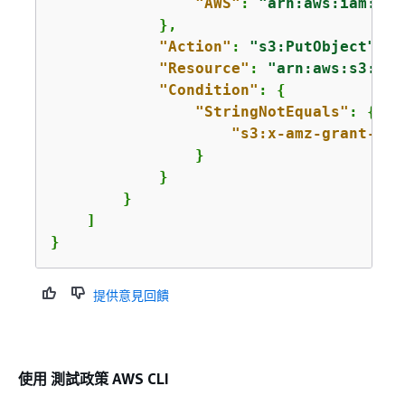
"AWS"
: 
"arn:aws:iam::
11
            },

"Action"
: 
"s3:PutObject"
,

"Resource"
: 
"arn:aws:s3:::
a
"Condition"
: 
{
"StringNotEquals"
: 
{
"s3:x-amz-grant-ful
                }

            }

        }

    ]

}
提供意見回饋
使用 測試政策 AWS CLI