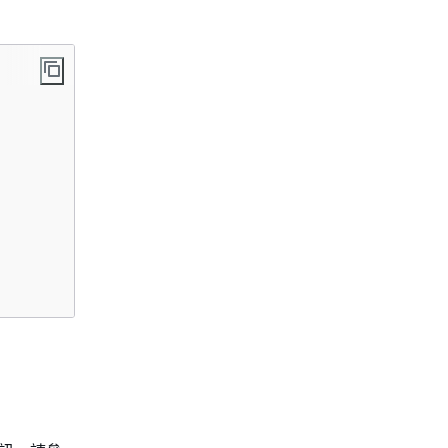
      
