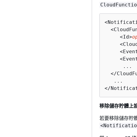
CloudFunctio
<Notificat
  <CloudFu
     <Id>
o
     <Clou
     <Even
     <Even
      ...  
  </CloudF
   ...

</Notifica
移除儲存貯體上
若要移除儲存貯
<Notificatio