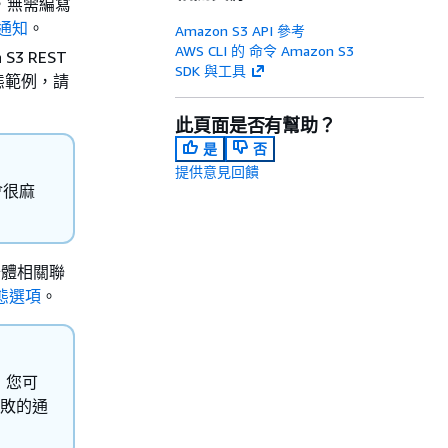
態，無需編寫
件通知
。
Amazon S3 API 參考
AWS CLI 的 命令 Amazon S3
3 REST
SDK 與工具
組態範例，請
此頁面是否有幫助？
是
否
提供意見回饋
會很麻
貯體相關聯
態選項
。
，您可
失敗的通