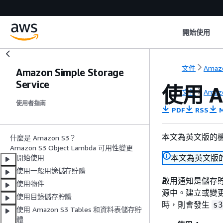
開始使用
文件
Amazo
Amazon Simple Storage
Service
使用 A
文件
Amazo
使用者指南
PDF
RSS
M
本文為英文版的
什麼是 Amazon S3？
Amazon S3 Object Lambda 可用性變更
本文為英文版
開始使用
使用一般用途儲存貯體
啟用通知是儲存
使用物件
源中。建立或變更
使用目錄儲存貯體
時，則會發生
s3
使用 Amazon S3 Tables 和資料表儲存貯
體