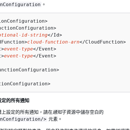
。
nConfiguration
ionConfiguration>

nctionConfiguration>   

ptional-id-string
</Id>   

dFunction>
cloud-function-arn
</CloudFunction>  
t>
event-type
</Event>      

t>
event-type
</Event>      



unctionConfiguration>

tionConfiguration>
設定的所有通知
體上設定的所有通知，請在
通知
子資源中儲存空白的
元素。
nConfiguration/>