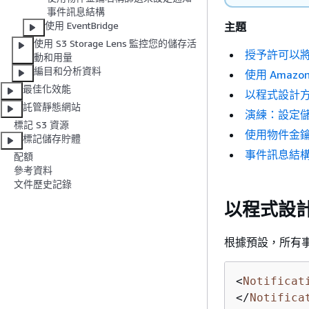
事件訊息結構
使用 EventBridge
主題
使用 S3 Storage Lens 監控您的儲存活
授予許可以
動和用量
編目和分析資料
使用 Amaz
最佳化效能
以程式設計
託管靜態網站
演練：設定儲存
標記 S3 資源
使用物件金
標記儲存貯體
事件訊息結
配額
參考資料
文件歷史記錄
以程式設
根據預設，所有
<
Notificat
</
Notifica