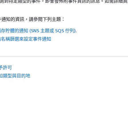
 S3 偵測到特定類型的事件，即會發佈附事件資訊的訊息。如需詳細
。
件通知的資訊，請參閱下列主題：
貯體的通知 (SNS 主題或 SQS 佇列)
.
鑰名稱篩選來設定事件通知
予許可
知類型與目的地