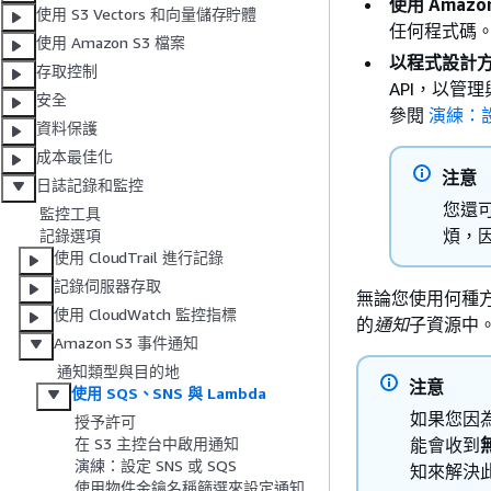
使用 Amazo
使用 S3 Vectors 和向量儲存貯體
任何程式碼
使用 Amazon S3 檔案
以程式設計方式
存取控制
API，以管
安全
參閱
演練：設
資料保護
成本最佳化
注意
日誌記錄和監控
您還可
監控工具
煩，
記錄選項
使用 CloudTrail 進行記錄
記錄伺服器存取
無論您使用何種方法
使用 CloudWatch 監控指標
的
通知
子資源中
Amazon S3 事件通知
通知類型與目的地
注意
使用 SQS、SNS 與 Lambda
如果您因
授予許可
能會收到
在 S3 主控台中啟用通知
演練：設定 SNS 或 SQS
知來解決
使用物件金鑰名稱篩選來設定通知