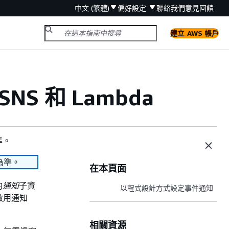
中文 (繁體)
偏好設定
聯絡我們
意見回饋
建立 AWS 帳戶
SNS 和 Lambda
準。
為準。
在本頁面
的
通知
子資
以程式設計方式設定事件通知
啟用通知
相關資源