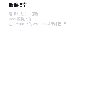
服務指南
選擇生成式 AI 服務
AWS 服務指南
在 GitHub 上的 AWS CLI 教學課程
開發人員工具
AWS 程式碼範例庫
AWS CLI
AWS 建構家中心
AWS 開發人員工具部落格
實用的連結
下載 AWS 文件 MCP 伺服器
登入 AWS Console
AWS re:Post
隱私權
網站條款
Cookie 偏好設定
©
2026, Amazon Web Services, Inc.或其附屬公司。保留
中文 (繁體)