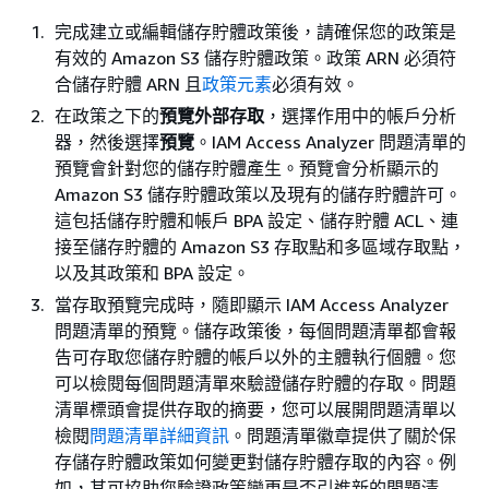
完成建立或編輯儲存貯體政策後，請確保您的政策是
有效的 Amazon S3 儲存貯體政策。政策 ARN 必須符
合儲存貯體 ARN 且
政策元素
必須有效。
在政策之下的
預覽外部存取
，選擇作用中的帳戶分析
器，然後選擇
預覽
。IAM Access Analyzer 問題清單的
預覽會針對您的儲存貯體產生。預覽會分析顯示的
Amazon S3 儲存貯體政策以及現有的儲存貯體許可。
這包括儲存貯體和帳戶 BPA 設定、儲存貯體 ACL、連
接至儲存貯體的 Amazon S3 存取點和多區域存取點，
以及其政策和 BPA 設定。
當存取預覽完成時，隨即顯示 IAM Access Analyzer
問題清單的預覽。儲存政策後，每個問題清單都會報
告可存取您儲存貯體的帳戶以外的主體執行個體。您
可以檢閱每個問題清單來驗證儲存貯體的存取。問題
清單標頭會提供存取的摘要，您可以展開問題清單以
檢閱
問題清單詳細資訊
。問題清單徽章提供了關於保
存儲存貯體政策如何變更對儲存貯體存取的內容。例
如，其可協助您驗證政策變更是否引進新的問題清