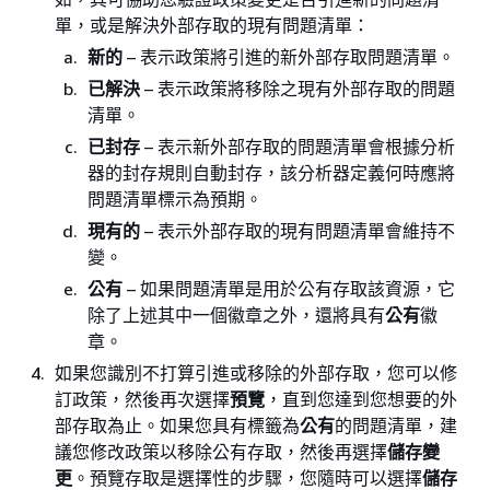
單，或是解決外部存取的現有問題清單：
新的
– 表示政策將引進的新外部存取問題清單。
已解決
– 表示政策將移除之現有外部存取的問題
清單。
已封存
– 表示新外部存取的問題清單會根據分析
器的封存規則自動封存，該分析器定義何時應將
問題清單標示為預期。
現有的
– 表示外部存取的現有問題清單會維持不
變。
公有
– 如果問題清單是用於公有存取該資源，它
除了上述其中一個徽章之外，還將具有
公有
徽
章。
如果您識別不打算引進或移除的外部存取，您可以修
訂政策，然後再次選擇
預覽
，直到您達到您想要的外
部存取為止。如果您具有標籤為
公有
的問題清單，建
議您修改政策以移除公有存取，然後再選擇
儲存變
更
。預覽存取是選擇性的步驟，您隨時可以選擇
儲存