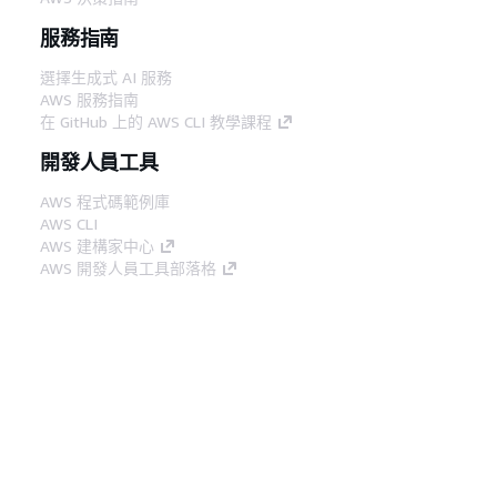
服務指南
選擇生成式 AI 服務
AWS 服務指南
在 GitHub 上的 AWS CLI 教學課程
開發人員工具
AWS 程式碼範例庫
AWS CLI
AWS 建構家中心
AWS 開發人員工具部落格
實用的連結
下載 AWS 文件 MCP 伺服器
登入 AWS Console
AWS re:Post
隱私權
網站條款
Cookie 偏好設定
©
2026, Amazon Web Services, Inc.或其附屬公司。保留