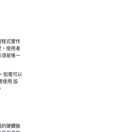
用程式實作
杖。使用者
必須是唯一
。如需可以
需使用 設
。
碼的硬體裝