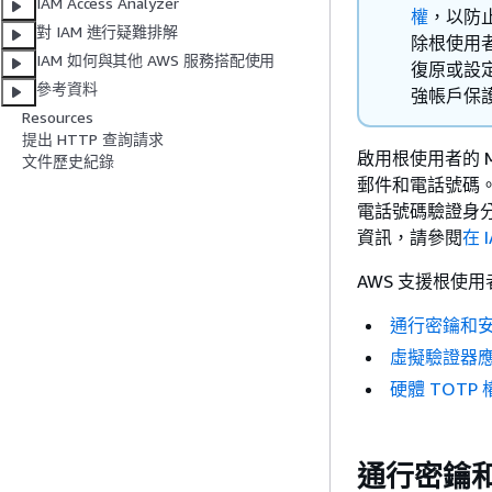
IAM Access Analyzer
權
，以防
對 IAM 進行疑難排解
除根使用
IAM 如何與其他 AWS 服務搭配使用
復原或設定
參考資料
強帳戶保
Resources
提出 HTTP 查詢請求
啟用根使用者的 
文件歷史紀錄
郵件和電話號碼。
電話號碼驗證身
資訊，請參閱
在 
AWS 支援根使用
通行密鑰和
虛擬驗證器
硬體 TOTP 
通行密鑰