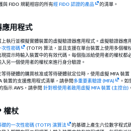
e 維護與 FIDO 規範相容的所有
經 FIDO 認證的產品
的清單。
器應用程式
置上執行並模擬實體裝置的虛擬驗證器應用程式。虛擬驗證器應
一次性密碼
(TOTP) 算法，並且支援在單台裝置上使用多個權
出現提示時輸入裝置中的有效代碼。每個指派給使用者的權杖都
輸入另一個使用者的權杖來進行身分驗證。
等待硬體的購買核准或等待硬體就定位時，使用虛擬 MFA 裝置
FA 裝置的支援應用程式清單，請參閱
多重要素驗證 (MFA)
。如
置的指示 AWS，請參閱
針對根使用者啟用虛擬 MFA 裝置 (主控台)
P 權杖
礎的一次性密碼 (TOTP) 演算法
的基礎上產生六位數字程式