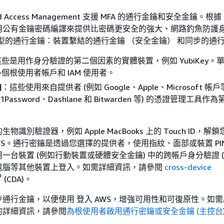
 and Access Management 支援 MFA 的通行金鑰和安全金鑰。根據 
用公有金鑰密碼編譯來提供比密碼更安全的強大、網路釣魚防護
類型的通行金鑰：裝置繫結的通行金鑰 （安全金鑰） 和同步的通
些是用作身分驗證的第二個因素的實體裝置，例如 YubiKey。
個根使用者帳戶和 IAM 使用者。
鑰
：這些使用來自提供者 (例如 Google、Apple、Microsoft 帳戶
1Password、Dashlane 和 Bitwarden 等) 的憑證管理工具作
識別驗證器，例如 Apple MacBooks 上的 Touch ID，解
WS。通行密鑰是透過您選擇的提供者，使用指紋、面部或裝置 PI
台裝置 (例如行動裝置或硬體安全金鑰) 中的跨帳戶身分驗證 (C
電腦等其他裝置上登入。如需詳細資訊，請參閱
cross-device
(CDA)。
通行金鑰，以便使用 登入 AWS，增強可用性和可復原性。如
的詳細資訊，請參閱
為根使用者啟用通行密鑰或安全金鑰 (主控台