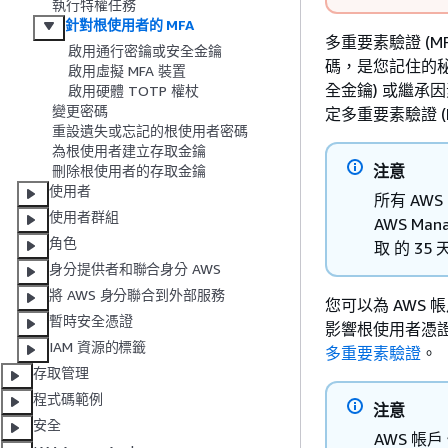
執行特權任務
針對根使用者的 MFA
多重要素驗證 (
啟用通行密鑰或安全金鑰
碼，是您記住的
啟用虛擬 MFA 裝置
全金鑰) 或繼承
啟用硬體 TOTP 權杖
變更密碼
定多重要素驗證 (
重設遺失或忘記的根使用者密碼
為根使用者建立存取金鑰
注意
刪除根使用者的存取金鑰
使用者
所有 AW
使用者群組
AWS Ma
角色
取 的 35
身分提供者和聯合身分 AWS
將 AWS 身分聯合到外部服務
您可以為 AWS 
暫時安全憑證
影響根使用者憑證
IAM 資源的標籤
多重要素驗證
。
存取管理
程式碼範例
注意
安全
AWS 帳戶 