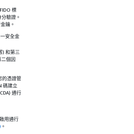
FIDO 標
身分驗證。
行金鑰。
單一安全金
等) 和第三
為第二個因
鎖您的憑證管
N 碼建立
DA) 通行
需啟用通行
)
。