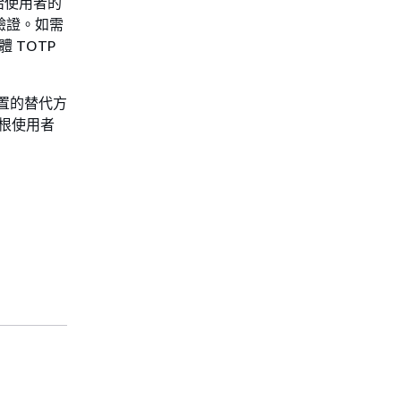
給使用者的
驗證。如需
 TOTP
裝置的替代方
個根使用者