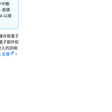
戶中刪
、密碼
A 以增
權存取電子
電子郵件和
登入的詳細
S 支援
。