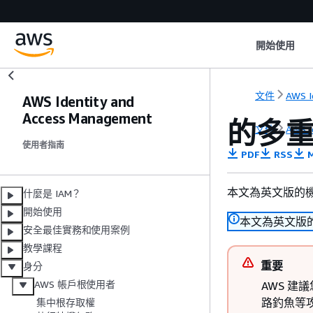
開始使用
文件
AWS I
AWS Identity and
Access Management
的多重
文件
AWS I
使用者指南
PDF
RSS
M
本文為英文版的
什麼是 IAM？
開始使用
本文為英文版
安全最佳實務和使用案例
教學課程
重要
身分
AWS 帳戶根使用者
AWS 建
路釣魚等
集中根存取權