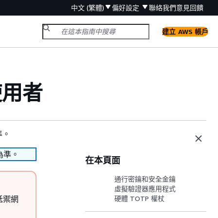
中文 (繁體)
偏好設定
聯絡我們
意見回饋
建立 AWS 帳戶
使用者
準。
為準。
在本頁面
通行密鑰和安全金鑰
虛擬驗證器應用程式
抵禦網
硬體 TOTP 權杖