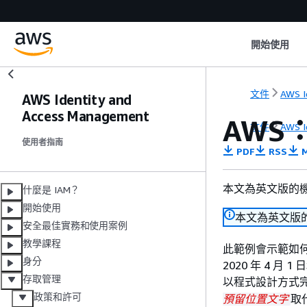
開始使用
文件
AWS I
AWS Identity and
Access Management
AWS
文件
AWS I
使用者指南
PDF
RSS
M
本文為英文版的
什麼是 IAM？
開始使用
本文為英文版
安全最佳實務和使用案例
教學課程
此範例會示範如
身分
2020 年 4 月 1
存取管理
以程式設計方式完
政策和許可
取
預留位置文字