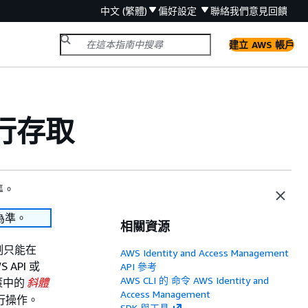
中文 (繁體)
偏好設定
聯絡我們
意見回饋
建立 AWS 帳戶
行存取
準。
為準。
相關資源
制只能在
AWS Identity and Access Management
 API 或
API 參考
AWS CLI 的 命令 AWS Identity and
策中的
斜體
Access Management
行操作。
SDK 與工具