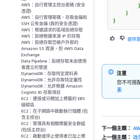
AWS：自行管理主控台密碼 (安全
        }
憑證)
    ]

AWS：自行管理密碼、存取金鑰和
}
SSH 公有金鑰 (我的安全憑證)
AWS：根據請求的區域拒絕存取
AWS：拒絕根據來源 IP 的存取
提供
AWS：拒絕存取您帳戶外部的
Amazon S3 資源，但 AWS Data
Exchange
Data Pipeline：拒絕存取未由使用
者建立的管道
注意
DynamoDB：存取特定資料表
DynamoDB：允許存取特定屬性
您不可搭配
DynamoDB：允許根據 Amazon
素
Cognito ID 存取項目
EC2：連接或分開加上標籤的 EBS
磁碟區
EC2：在子網路中啟動執行個體 (包
含主控台)
EC2：管理具有相關標籤安全群組
下一個主題：
A
(包括主控台)
EC2：啟動或停止使用者已加上標
上一個主題：
政