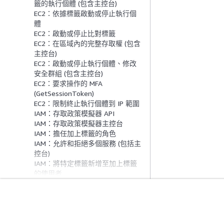
籤的執行個體 (包含主控台)
EC2：依據標籤啟動或停止執行個
體
EC2：啟動或停止比對標籤
EC2：在區域內的完整存取權 (包含
主控台)
EC2：啟動或停止執行個體、修改
安全群組 (包含主控台)
EC2：要求操作的 MFA
(GetSessionToken)
EC2：限制終止執行個體到 IP 範圍
IAM：存取政策模擬器 API
IAM：存取政策模擬器主控台
IAM：擔任加上標籤的角色
IAM：允許和拒絕多個服務 (包括主
控台)
IAM：將特定標籤新增至加上標籤
的使用者
IAM：新增特定標籤
IAM：僅建立加上標籤的使用者
IAM：產生憑證報告
入門
服務指南
IAM：管理群組成員資格 (包括主控
台)