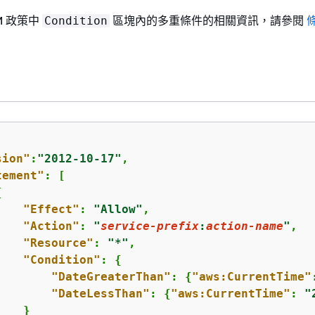
M 政策中
區塊內的多重條件的相關資訊，請參閱
Condition
sion"
:
"2012-10-17"
,

tement"
: [

{
"Effect"
: 
"Allow"
,

"Action"
: 
"
service-prefix
:
action-name
"
,

"Resource"
: 
"*"
,

"Condition"
: 
{
"DateGreaterThan"
: 
{
"aws:CurrentTime"
"DateLessThan"
: 
{
"aws:CurrentTime"
: 
"
   }
