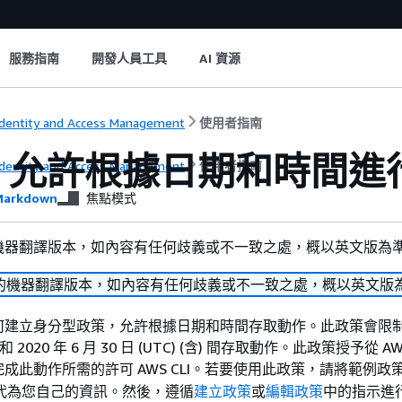
服務指南
開發人員工具
AI 資源
dentity and Access Management
使用者指南
：允許根據日期和時間進
dentity and Access Management
使用者指南
arkdown
焦點模式
機器翻譯版本，如內容有任何歧義或不一致之處，概以英文版為
的機器翻譯版本，如內容有任何歧義或不一致之處，概以英文版
何建立身分型政策，允許根據日期和時間存取動作。此政策會限
 日和 2020 年 6 月 30 日 (UTC) (含) 間存取動作。此政策授予從 AWS
成此動作所需的許可 AWS CLI。若要使用此政策，請將範例政
代為您自己的資訊。然後，遵循
建立政策
或
編輯政策
中的指示進