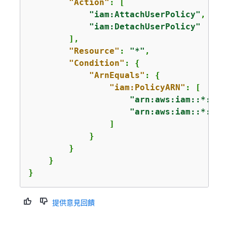
"Action"
: [

"iam:AttachUserPolicy"
,

"iam:DetachUserPolicy"
        ],

"Resource"
: 
"*"
,

"Condition"
: 
{
"ArnEquals"
: 
{
"iam:PolicyARN"
: [

"arn:aws:iam::*:pol
"arn:aws:iam::*:pol
                ]

            }

        }

    }

}
提供意見回饋