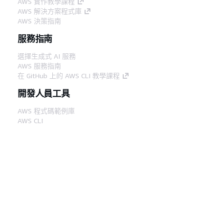
AWS 實作教學課程
AWS 解決方案程式庫
AWS 決策指南
服務指南
選擇生成式 AI 服務
AWS 服務指南
在 GitHub 上的 AWS CLI 教學課程
開發人員工具
AWS 程式碼範例庫
AWS CLI
AWS 建構家中心
AWS 開發人員工具部落格
實用的連結
下載 AWS 文件 MCP 伺服器
登入 AWS Console
AWS re:Post