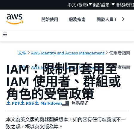
中文 (繁體)
偏好設定
聯絡我們
開始使用
服務指南
開發人員工具
文件
AWS Identity and Access Management
使用者指南
IAM：限制可套用至
文件
AWS Identity and Access Management
使用者指南
IAM 使用者、群組或
角色的受管政策
PDF
RSS
Markdown
焦點模式
本文為英文版的機器翻譯版本，如內容有任何歧義或不一
致之處，概以英文版為準。