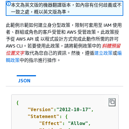
本文為英文版的機器翻譯版本，如內容有任何歧義或不
一致之處，概以英文版為準。
此範例示範如何建立身分型政策，限制可套用至 IAM 使用
者、群組或角色的客戶受管和 AWS 受管政策。此政策授
予從 AWS API 或 以程式設計方式完成此動作所需的許可
AWS CLI。若要使用此政策，請將範例政策中的
斜體預留
取代為您自己的資訊。然後，遵循
建立政策
或
編
位置文字
輯政策
中的指示進行操作。
JSON
{
"Version"
:
"2012-10-17"
,

"Statement"
: 
{
"Effect"
: 
"Allow"
,
