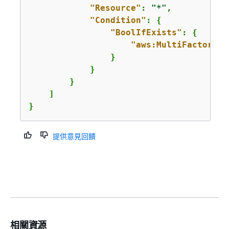
"Resource"
: 
"*"
,

"Condition"
: 
{
"BoolIfExists"
: 
{
"aws:MultiFactorAut
                }

            }

        }

    ]

}
提供意見回饋
相關資源