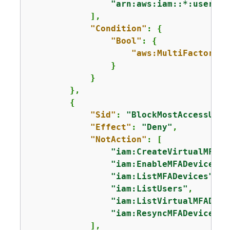
"arn:aws:iam::*:user/$
{
            ],

"Condition"
: 
{
"Bool"
: 
{
"aws:MultiFactorAut
                }

            }

        },

{
"Sid"
: 
"BlockMostAccessUnle
"Effect"
: 
"Deny"
,

"NotAction"
: [

"iam:CreateVirtualMFADe
"iam:EnableMFADevice"
,

"iam:ListMFADevices"
,

"iam:ListUsers"
,

"iam:ListVirtualMFADevi
"iam:ResyncMFADevice"
            ],
