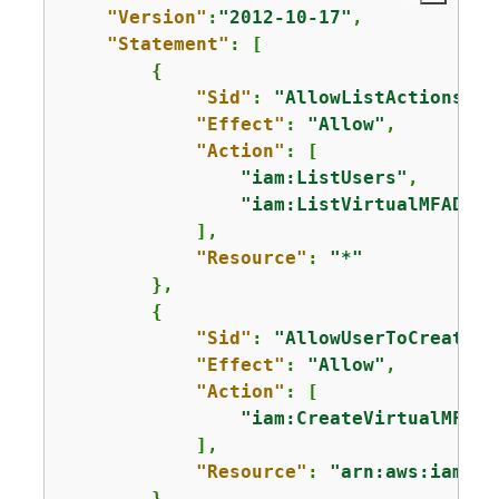
"Version"
:
"2012-10-17"
,

"Statement"
: [

{
"Sid"
: 
"AllowListActions"
,

"Effect"
: 
"Allow"
,

"Action"
: [

"iam:ListUsers"
,

"iam:ListVirtualMFADevi
            ],

"Resource"
: 
"*"
        },

{
"Sid"
: 
"AllowUserToCreateVi
"Effect"
: 
"Allow"
,

"Action"
: [

"iam:CreateVirtualMFADe
            ],

"Resource"
: 
"arn:aws:iam::*
        },
