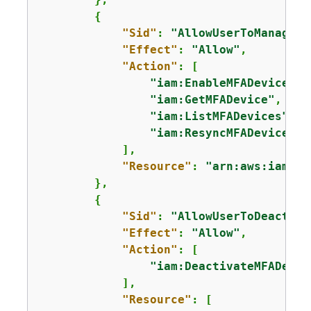
{
"Sid"
: 
"AllowUserToManageTh
"Effect"
: 
"Allow"
,

"Action"
: [

"iam:EnableMFADevice"
,

"iam:GetMFADevice"
,

"iam:ListMFADevices"
,

"iam:ResyncMFADevice"
            ],

"Resource"
: 
"arn:aws:iam::*
        },

{
"Sid"
: 
"AllowUserToDeactiva
"Effect"
: 
"Allow"
,

"Action"
: [

"iam:DeactivateMFADevic
            ],

"Resource"
: [
