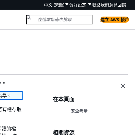
中文 (繁體)
偏好設定
聯絡我們
意見回饋
建立 AWS 帳戶
準。
為準。
在本頁面
否有權存取
安全考量
載受保護的檔
相關資源