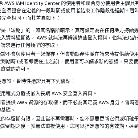
 角色 AWS IAM Identity Center 的使用者和聯合身分使用者主
安全憑證會在定義的一段時間或使用者結束工作階段後過期。暫
證完全相同，而其差異如下：
證是「短期」
的，如其名稱所暗示。其可設定為在任何地方持續
入資料過期後， AWS 就無法再辨識這些登入資料，也無法允許
PI 請求進行任何類型的存取。
憑證不會與使用者一起儲存，但會動態產生並在請求時提供給使
到期時 (或者即使在此之前)，使用者可以請求新的憑證，只要
這麼做的許可。
期憑證，暫時性憑證具有下列優點：
用程式分發或嵌入長期 AWS 安全登入資料。
者提供 AWS 資源的存取權，而不必為其定義 AWS 身分。暫時
的基礎。
證的存留期有限，因此當不再需要時，您不需要更新它們或明確
憑證到期之後，就無法重複使用。您可以指定憑證的有效期，達