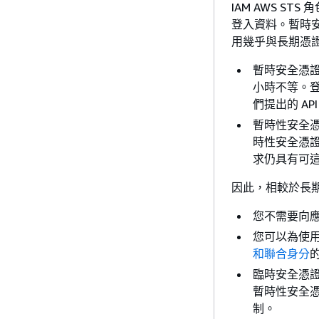
IAM AWS STS
登入資料。暫時
用幾乎與長期憑
暫時安全憑
小時不等。登
們提出的 A
暫時性安全
時性安全憑證
求仍具有可
因此，相較於長
您不需要向應
您可以為使用
和聯合身分
臨時安全憑
暫時性安全
制。