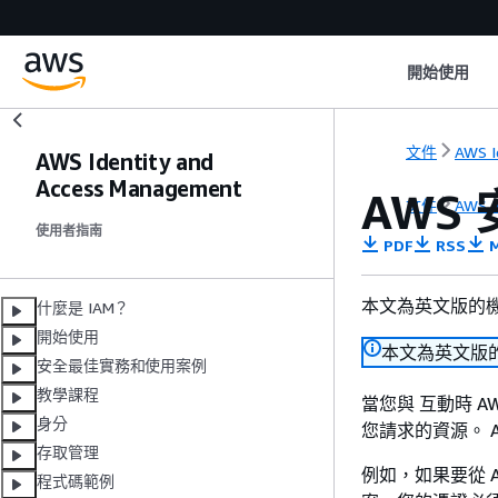
開始使用
文件
AWS I
AWS Identity and
Access Management
AWS
文件
AWS I
使用者指南
PDF
RSS
M
本文為英文版的
什麼是 IAM？
開始使用
本文為英文版
安全最佳實務和使用案例
教學課程
當您與 互動時 A
身分
您請求的資源。 
存取管理
例如，如果要從 Amaz
程式碼範例