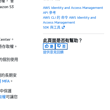
權， 會
on S3
AWS Identity and Access Management
API 參考
AWS CLI 的 命令 AWS Identity and
Access Management
SDK 與工具
enter。
此頁面是否有幫助？
時存取權。
是
否
提供意見回饋
中建立的個別使用
期的長期安
 MFA
。
集中保護
取權
可讓您