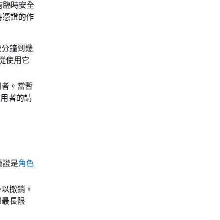
體具有臨時安全
時憑證的作
幾分鐘到幾
從使用它
用者。當暫
使用者的請
憑證是
角色
予以撤銷。
到最長限