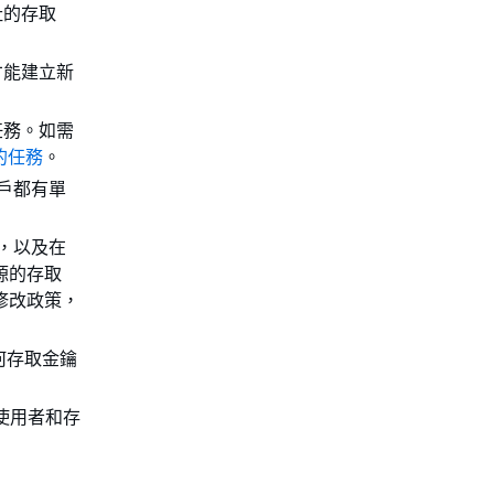
址的存取
才能建立新
任務。如需
的任務
。
戶都有單
作，以及在
源的存取
修改政策，
何存取金鑰
 使用者和存