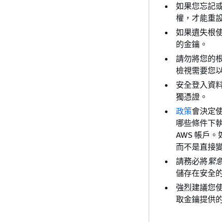
如果您忘記
權，才能重
如果遺失根
的金鑰。
請勿將您的
檢視需要您
安全登入資料
獨憑證。
政策
會決定使
哪些條件下執
AWS 帳戶
而不是直接
請務必將
緊
儲存在安全
強烈建議您使
取金鑰提供