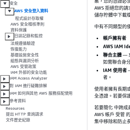
案，您的憑證必
安全
AWS 拒絕您的請
AWS 安全登入資料
儲存貯體中下載
程式設計存取權
AWS 安全稽核準則
中有不同類型的使
資料保護
日誌記錄和監控
帳戶擁有者 
法規遵循驗證
AWS IAM Id
恢復能力
聯合主體
— 
基礎設施安全性
組態與漏洞分析
如需聯合身
AWS 受管政策
IAM 使用者
—
IAM 外部的安全功能
者。
IAM Access Analyzer
對 IAM 進行疑難排解
使用者擁有長期或
IAM 如何與其他 AWS 服務搭配使用
全憑證。若要保
參考資料
若要簡化 中跨成員
Resources
AWS 帳戶 受管 的
提出 HTTP 查詢請求
文件歷史紀錄
集中移除和防止