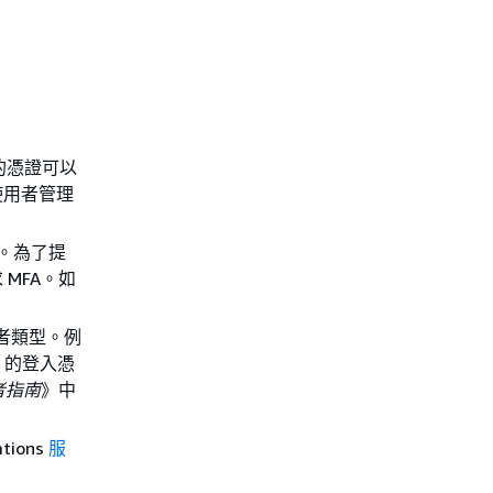
 的憑證可以
使用者管理
護。為了提
 MFA。如
用者類型。例
用 的登入憑
者指南
》中
ions
服