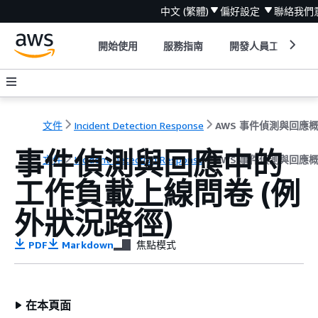
中文 (繁體)
偏好設定
聯絡我們
開始使用
服務指南
開發人員工具
文件
Incident Detection Response
事件偵測與回應中的
文件
Incident Detection Response
AWS 事件偵測與回應
工作負載上線問卷 (例
外狀況路徑)
PDF
Markdown
焦點模式
在本頁面