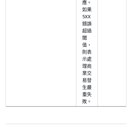
應。
如果
5XX
錯誤
超過
閾
值，
則表
示處
理商
業交
易發
生嚴
重失
敗。