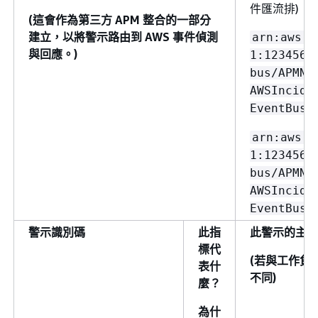
件匯流排)
(這會作為第三方 APM 整合的一部分
建立，以將警示路由到 AWS 事件偵測
arn:aws:e
與回應。)
1:1234567
bus/APMNa
AWSIncide
EventBus
arn:aws:e
1:1234567
bus/APMNa
AWSIncide
EventBus
警示識別碼
此指
此警示的主要
標代
(若與工作負
表什
不同)
麼？
為什