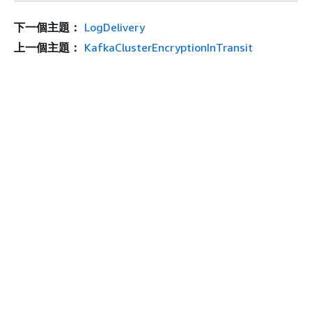
下一個主題：
LogDelivery
上一個主題：
KafkaClusterEncryptionInTransit