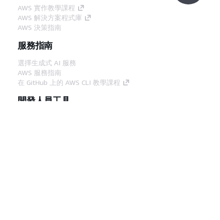
AWS 實作教學課程
AWS 解決方案程式庫
AWS 決策指南
服務指南
選擇生成式 AI 服務
AWS 服務指南
在 GitHub 上的 AWS CLI 教學課程
開發人員工具
AWS 程式碼範例庫
AWS CLI
AWS 建構家中心
AWS 開發人員工具部落格
實用的連結
下載 AWS 文件 MCP 伺服器
登入 AWS Console
AWS re:Post