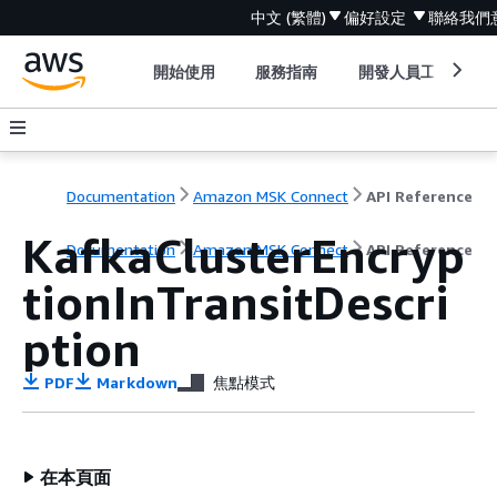
中文 (繁體)
偏好設定
聯絡我們
開始使用
服務指南
開發人員工具
Documentation
Amazon MSK Connect
API Reference
KafkaClusterEncryp
Documentation
Amazon MSK Connect
API Reference
tionInTransitDescri
ption
PDF
Markdown
焦點模式
在本頁面