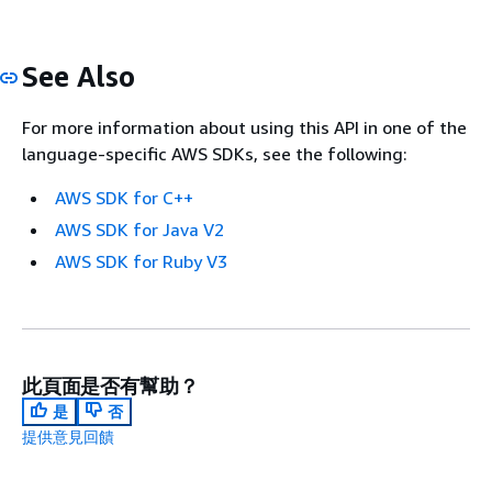
See Also
For more information about using this API in one of the
language-specific AWS SDKs, see the following:
AWS SDK for C++
AWS SDK for Java V2
AWS SDK for Ruby V3
此頁面是否有幫助？
是
否
提供意見回饋