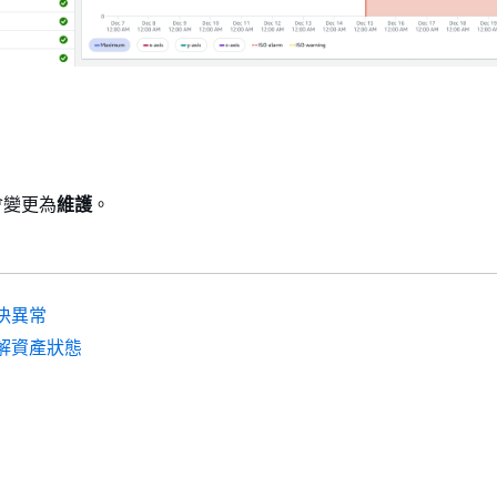
會變更為
維護
。
決異常
解資產狀態