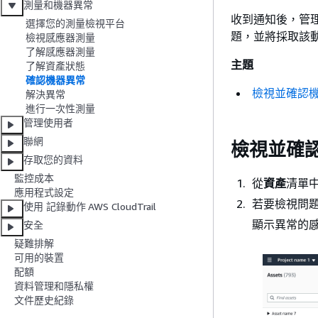
測量和機器異常
收到通知後，管
選擇您的測量檢視平台
題，並將採取該
檢視感應器測量
了解感應器測量
主題
了解資產狀態
確認機器異常
檢視並確認
解決異常
進行一次性測量
管理使用者
聯網
檢視並確
存取您的資料
監控成本
從
資產
清單
應用程式設定
若要檢視問
使用 記錄動作 AWS CloudTrail
顯示異常的
安全
疑難排解
可用的裝置
配額
資料管理和隱私權
文件歷史紀錄