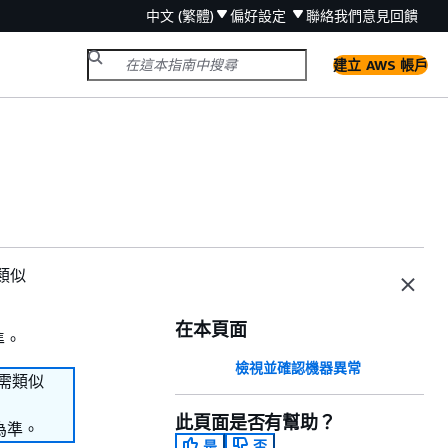
中文 (繁體)
偏好設定
聯絡我們
意見回饋
建立 AWS 帳戶
類似
在本頁面
準。
檢視並確認機器異常
如需類似
此頁面是否有幫助？
為準。
是
否