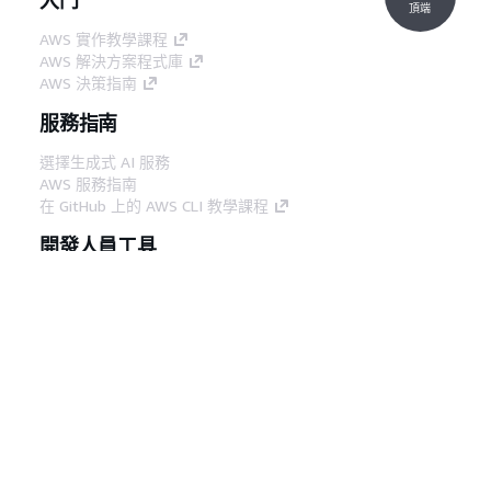
頂端
AWS 實作教學課程
AWS 解決方案程式庫
AWS 決策指南
服務指南
選擇生成式 AI 服務
AWS 服務指南
在 GitHub 上的 AWS CLI 教學課程
開發人員工具
AWS 程式碼範例庫
AWS CLI
AWS 建構家中心
AWS 開發人員工具部落格
實用的連結
下載 AWS 文件 MCP 伺服器
登入 AWS Console
AWS re:Post