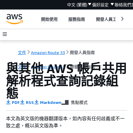
中文 (繁體)
偏好設定
聯絡我們
開始使用
服務指南
開發人員工具
文件
Amazon Route 53
開發人員指南
與其他 AWS 帳戶共用
文件
Amazon Route 53
開發人員指南
解析程式查詢記錄組
態
PDF
RSS
Markdown
焦點模式
本文為英文版的機器翻譯版本，如內容有任何歧義或不一
致之處，概以英文版為準。